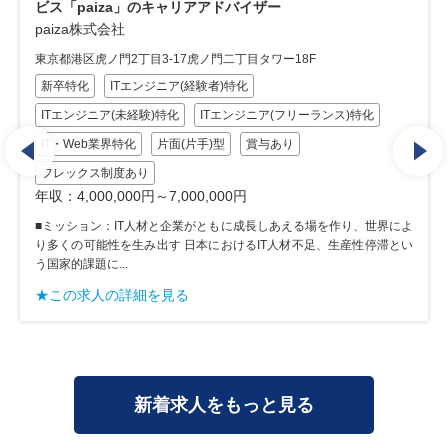
と、クライアント企業とのマッチング/週二回のリモート勤
務可能/子育てと仕事の両立を支援
paiza株式会社
東京都港区虎ノ門2丁目3-17虎ノ門二丁目タワー18F
ITエンジニア(経験者)特化
ITエンジニア(未経験)特化
ITエンジニア(フリーランス)特化
IT・Web業界特化
片面(片手)型
賞与あり
リモートワークあり(週2以下)
WLBを重視したい
年収：4,000,000円～7,000,000円
■ミッション：IT人材と企業がともに成長しあえる場を作り、世界によ
り多くの可能性を生み出す 日本におけるIT人材不足、生産性停滞とい
う国家的課題に...
★この求人の詳細を見る
新着求人をもっと見る