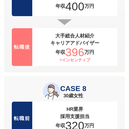
400
年収
万円
大手総合人材紹介
キャリアアドバイザー
転職後
396
年収
万円
+インセンティブ
CASE 8
30歳女性
HR業界
採用支援担当
転職前
320
年収
万円