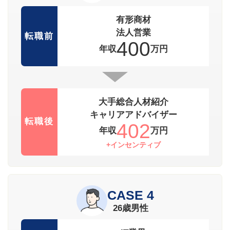
有形商材
法人営業
転職前
400
年収
万円
大手総合人材紹介
キャリアアドバイザー
転職後
402
年収
万円
+インセンティブ
CASE 4
26歳男性