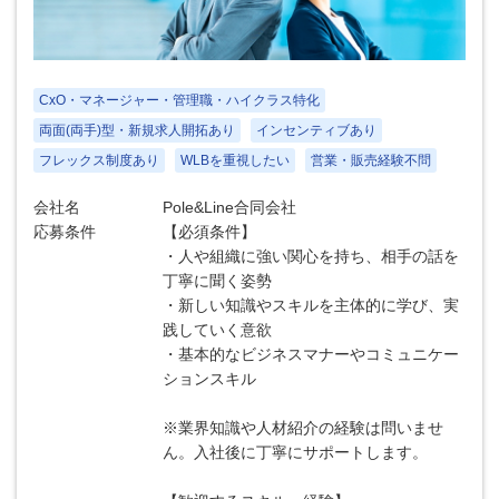
CxO・マネージャー・管理職・ハイクラス特化
両面(両手)型・新規求人開拓あり
インセンティブあり
フレックス制度あり
WLBを重視したい
営業・販売経験不問
会社名
Pole&Line合同会社
応募条件
【必須条件】
・人や組織に強い関心を持ち、相手の話を
丁寧に聞く姿勢
・新しい知識やスキルを主体的に学び、実
践していく意欲
・基本的なビジネスマナーやコミュニケー
ションスキル
※業界知識や人材紹介の経験は問いませ
ん。入社後に丁寧にサポートします。