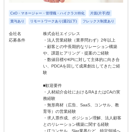
CxO・マネージャー・管理職・ハイクラス特化
片面(片手)型
賞与あり
リモートワークあり(週2以下)
フレックス制度あり
会社名
株式会社エイジレス
応募条件
・法人営業経験（業界問わず）2年以上
・顧客との中長期的なリレーション構築
や、課題ヒアリング・提案のご経験
・数値目標やKPIに対して主体的に向き合
い、PDCAを回して成果創出してきたご経
験
■歓迎要件
・人材紹介会社におけるRAまたはCAの実
務経験
・無形商材（広告、SaaS、コンサル、教
育等）の営業経験
・求人票作成、ポジション理解、法人顧客
とのリレーション構築に関する経験
・ITコンサル、SIer業界など、特定領域へ