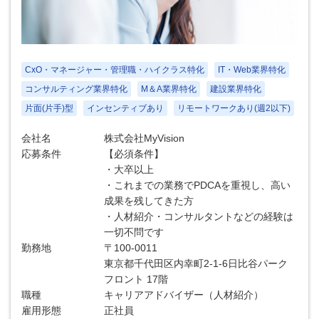
CxO・マネージャー・管理職・ハイクラス特化
IT・Web業界特化
コンサルティング業界特化
M＆A業界特化
建設業界特化
片面(片手)型
インセンティブあり
リモートワークあり(週2以下)
会社名
株式会社MyVision
応募条件
【必須条件】
・大卒以上
・これまでの業務でPDCAを重視し、高い
成果を残してきた方
・人材紹介・コンサルタントなどの経験は
一切不問です
勤務地
〒100-0011
東京都千代田区内幸町2-1-6日比谷パーク
フロント 17階
職種
キャリアアドバイザー（人材紹介）
雇用形態
正社員