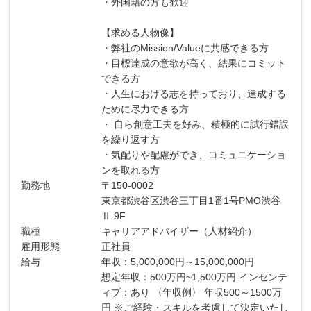
・外国籍の方も歓迎
【求める人物像】
・弊社のMission/Valueに共感できる方
・目標達成の意欲が高く、結果にコミット
できる方
・人生における志を持っており、達成する
ために尽力できる方
・ 自ら創意工夫を好み、積極的に試行錯誤
を繰り返す方
・気配りや配慮ができ、コミュニケーショ
ンを取れる方
勤務地
〒150-0002
東京都渋谷区渋谷三丁目1番1号PMO渋谷
Ⅱ 9F
職種
キャリアアドバイザー（人材紹介）
雇用形態
正社員
給与
年収：5,000,000円～15,000,000円
想定年収：500万円~1,500万円 インセンテ
ィブ：あり 〈年収例〉 年収500～1500万
円 ※ご経験・スキルを考慮して決定いたし