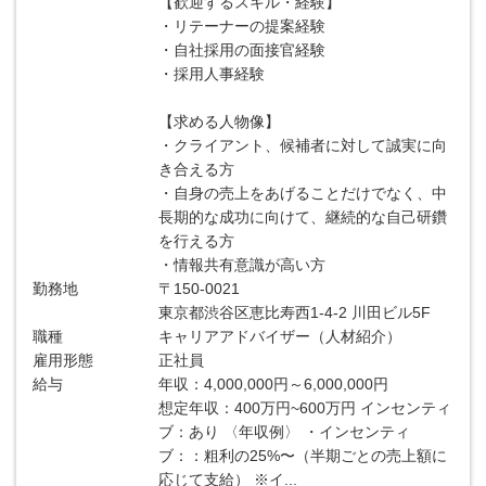
【歓迎するスキル・経験】
・リテーナーの提案経験
・自社採用の面接官経験
・採用人事経験
【求める人物像】
・クライアント、候補者に対して誠実に向
き合える方
・自身の売上をあげることだけでなく、中
長期的な成功に向けて、継続的な自己研鑽
を行える方
・情報共有意識が高い方
勤務地
〒150-0021
東京都渋谷区恵比寿西1-4-2 川田ビル5F
職種
キャリアアドバイザー（人材紹介）
雇用形態
正社員
給与
年収：4,000,000円～6,000,000円
想定年収：400万円~600万円 インセンティ
ブ：あり 〈年収例〉 ・インセンティ
ブ：：粗利の25%〜（半期ごとの売上額に
応じて支給） ※イ...