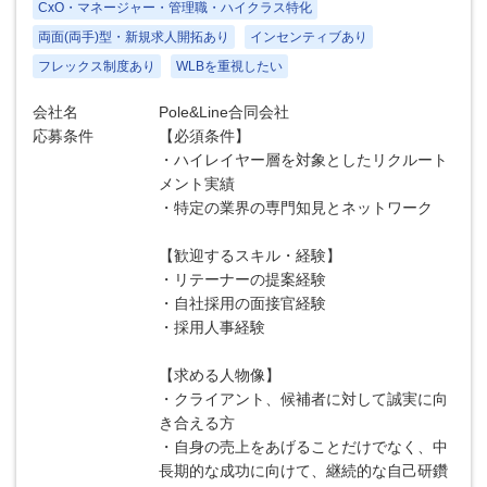
CxO・マネージャー・管理職・ハイクラス特化
両面(両手)型・新規求人開拓あり
インセンティブあり
フレックス制度あり
WLBを重視したい
会社名
Pole&Line合同会社
応募条件
【必須条件】
・ハイレイヤー層を対象としたリクルート
メント実績
・特定の業界の専門知見とネットワーク
【歓迎するスキル・経験】
・リテーナーの提案経験
・自社採用の面接官経験
・採用人事経験
【求める人物像】
・クライアント、候補者に対して誠実に向
き合える方
・自身の売上をあげることだけでなく、中
長期的な成功に向けて、継続的な自己研鑽