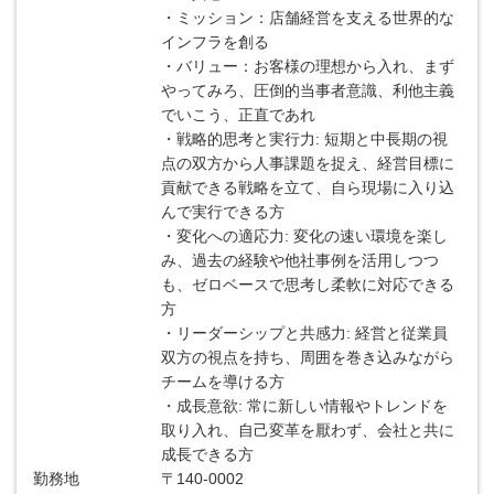
・ミッション：店舗経営を支える世界的な
インフラを創る
・バリュー：お客様の理想から入れ、まず
やってみろ、圧倒的当事者意識、利他主義
でいこう、正直であれ
・戦略的思考と実行力: 短期と中長期の視
点の双方から人事課題を捉え、経営目標に
貢献できる戦略を立て、自ら現場に入り込
んで実行できる方
・変化への適応力: 変化の速い環境を楽し
み、過去の経験や他社事例を活用しつつ
も、ゼロベースで思考し柔軟に対応できる
方
・リーダーシップと共感力: 経営と従業員
双方の視点を持ち、周囲を巻き込みながら
チームを導ける方
・成長意欲: 常に新しい情報やトレンドを
取り入れ、自己変革を厭わず、会社と共に
成長できる方
勤務地
〒140-0002