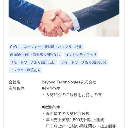
CxO・マネージャー・管理職・ハイクラス特化
両面(両手)型・新規求人開拓なし
インセンティブあり
リモートワークあり(週3以上)
リモートワークあり(週2以下)
フレックス制度あり
会社名
Beyond Technologies株式会社
応募条件
■必須条件：
・人材紹介のご経験をお持ちの方
■歓迎条件：
・両面型での人材紹介経験
・年間売上実績1,500万円以上達成
・IT/DXに対する強い興味関心（担当顧客