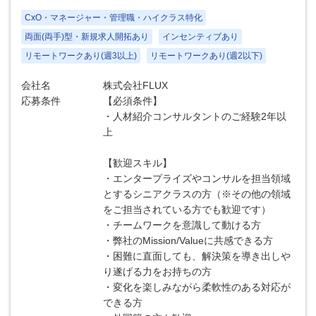
CxO・マネージャー・管理職・ハイクラス特化
両面(両手)型・新規求人開拓あり
インセンティブあり
リモートワークあり(週3以上)
リモートワークあり(週2以下)
会社名
株式会社FLUX
応募条件
【必須条件】
・人材紹介コンサルタントのご経験2年以
上
【歓迎スキル】
・エンタープライズやコンサルを担当領域
とするシニアクラスの方（※その他の領域
をご担当されている方でも歓迎です）
・チームワークを意識して動ける方
・弊社のMission/Valueに共感できる方
・困難に直面しても、解決策を導き出しや
り遂げる力をお持ちの方
・変化を楽しみながら柔軟性のある対応が
できる方