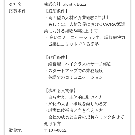
会社名
株式会社Talent x Buzz
応募条件
【必須条件】
・両面型の人材紹介業経験2年以上
・もしくは、人材業界におけるCA/RA/派遣
業における経験3年以上 も可
・ 高いコミュニケーション力、課題解決力
・成果にコミットできる姿勢
【歓迎条件】
・経営層・ハイクラスのサーチ経験
・スタートアップでの業務経験
・英語でのコミュニケーション
【求める人物像】
・自ら考え、主体的に動ける方
・変化の大きい環境を楽しめる方
・誠実に候補者と向き合える方
・会社の成長と自身の成長をリンクさせて
働ける方
勤務地
〒107-0052