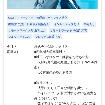
CxO・マネージャー・管理職・ハイクラス特化
両面(両手)型・新規求人開拓なし
インセンティブあり
賞与あり
リモートワークあり(週3以上)
リモートワークあり(週2以下)
フルリモートあり
フレックス制度あり
会社名
株式会社GNNキャリア
応募条件
■四年制大学卒業以上
■以下いずれかのご経験をお持ちの方
・人材紹介業務の経験がある方（RA/CA/両
面）
・toC営業の経験がある方
■歓迎スキル
・成果に対して正当な報酬を得たい方
・ハイレイヤー人材に対する深い提案力を
身につけたい方
・数字ではなく“質”を大切にした紹介支援