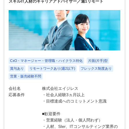
スキルIT人材のキャリアアドバイザー／週1リモート
CxO・マネージャー・管理職・ハイクラス特化
片面(片手)型
賞与あり
リモートワークあり(週2以下)
フレックス制度あり
営業・販売経験不問
会社名
株式会社エイジレス
応募条件
・社会人経験3ヵ月以上
・目標達成へのコミットメント意識
■歓迎要件
・営業経験（法人・個人問わず）
・人材、SIer、ITコンサルティング業界の