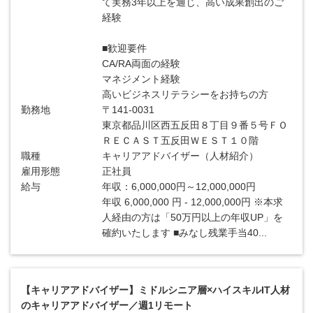
て実務3年以上を通じ、高い成果創出のご
経験
■歓迎要件
CA/RA両面の経験
マネジメント経験
高いビジネスリテラシーをお持ちの方
勤務地
〒141-0031
東京都品川区西五反田８丁目９番５号ＦＯ
ＲＥＣＡＳＴ五反田ＷＥＳＴ１０階
職種
キャリアアドバイザー（人材紹介）
雇用形態
正社員
給与
年収：6,000,000円～12,000,000円
年収 6,000,000 円 - 12,000,000円 ※本求
人経由の方は「50万円以上の年収UP」を
確約いたします ■みなし残業手当40...
【キャリアアドバイザー】ミドルシニア層×ハイスキルIT人材
のキャリアアドバイザー／週1リモート