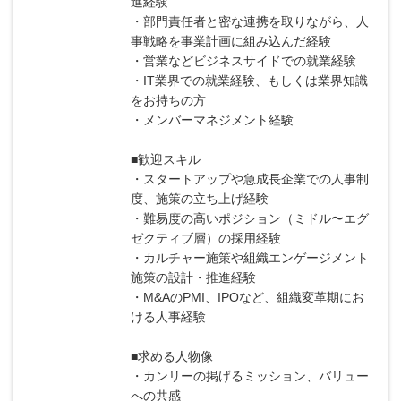
進経験
・部門責任者と密な連携を取りながら、人
事戦略を事業計画に組み込んだ経験
・営業などビジネスサイドでの就業経験
・IT業界での就業経験、もしくは業界知識
をお持ちの方
・メンバーマネジメント経験
■歓迎スキル
・スタートアップや急成長企業での人事制
度、施策の立ち上げ経験
・難易度の高いポジション（ミドル〜エグ
ゼクティブ層）の採用経験
・カルチャー施策や組織エンゲージメント
施策の設計・推進経験
・M&AのPMI、IPOなど、組織変革期にお
ける人事経験
■求める人物像
・カンリーの掲げるミッション、バリュー
への共感