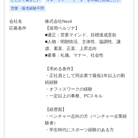
とにかく稼ぎたい
マネージャー・リーダーを早期に目指したい
営業・販売経験不問
会社名
株式会社Nexil
応募条件
【採用ペルソナ】
■適正：営業マインド、目標達成意欲
■人物：明朗快活、主体性、協調性、謙
虚、素直、正直、上昇志向
■素養：礼儀、マナー、社会性
【求める条件】
・正社員として同企業で最低1年以上の勤
続経験
・オフィスワークの経験
・一定以上の事務、PCスキル
【経歴面】
・ベンチャー志向の方（ベンチャー企業経
験者）
・学生時代にスポーツ経験のある方