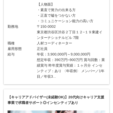
【人物面】
・素直で努力の出来る方
・正直で嘘をつかない方
・コミュニケーション能力の高い方
勤務地
〒150-0002
東京都渋谷区渋谷２丁目１２−１９東建イ
ンターナショナルビル 7階
職種
人材コーディネーター
雇用形態
正社員
給与
年収：3,900,000円～9,000,000円
想定年収：390万円~900万円 賞与回数：業
績賞与 昨年度賞与実績：１ヶ月分 インセ
ンティブ：あり 〈年収例〉 メンバー／1年
目／年収3...
【キャリアアドバイザー(未経験OK)】20代向けキャリア支援
事業で求職者サポート◎インセンティブあり