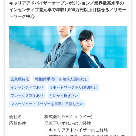
キャリアアドバイザーオープンポジション／業界最高水準の
インセンティブ還元率で年収1,000万円以上目指せる／リモー
トワーク中心
営業職特化
両面(両手)型・新規求人開拓なし
インセンティブあり
リモートワークあり(週3以上)
フレックス制度あり
とにかく稼ぎたい
マネージャー・リーダーを早期に目指したい
会社名
株式会社９E(キュウイー)
応募条件
▽以下いずれかのご経験
・キャリアアドバイザーのご経験