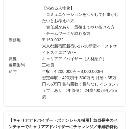
【求める人物像】
・コミュニケーションを活かして仕事がし
たいとお考えの方
・責任感があり、最後までやり抜ける方
・チームワークが取れる方
勤務地
〒160-0022
東京都新宿区新宿6-27-30新宿イーストサ
イドスクエア W7F
職種
キャリアアドバイザー（人材紹介）
雇用形態
正社員
給与
年収：4,200,000円～8,000,000円
想定年収：420万円~800万円 月給：35万
円~66万円 賞与回数：賞与なし インセンテ
ィブ：あり 〈年収例〉 24歳400万円／25
歳...
【キャリアアドバイザー・ポテンシャル採用】急成長中のベ
ンチャーでキャリアアドバイザーにチャレンジ／未経験特化