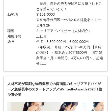
・結果、自分の努力が給料に反映されるこ
とを望んでいる方！
勤務地
〒101-0003
東京都千代田区一ツ橋2-6-8 建物名トミー
ビル3 2F
職種
キャリアアドバイザー（人材紹介）
雇用形態
正社員
給与
年収：3,500,000円～6,000,000円
〈年収例〉 月給：25万円〜40万円 【月給
の内訳】 ・基本給：20万5600円 ・固定残
業手当：月30時間分、4万4,400円〜。超過
分は...
人材不足が深刻な物流業界での両面型のキャリアアドバイザ
ー／急成長中のスタートアップ／WantedlyAwards2020 1位
受賞企業