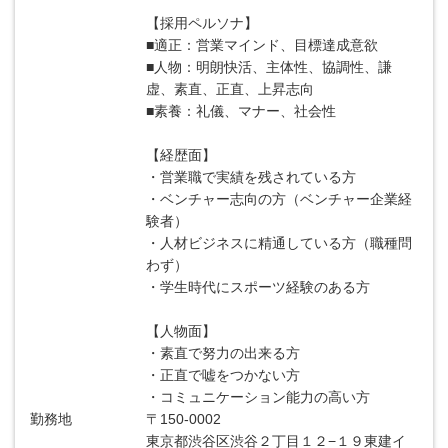
【採用ペルソナ】
■適正：営業マインド、目標達成意欲
■人物：明朗快活、主体性、協調性、謙
虚、素直、正直、上昇志向
■素養：礼儀、マナー、社会性
【経歴面】
・営業職で実績を残されている方
・ベンチャー志向の方（ベンチャー企業経
験者）
・人材ビジネスに精通している方（職種問
わず）
・学生時代にスポーツ経験のある方
【人物面】
・素直で努力の出来る方
・正直で嘘をつかない方
・コミュニケーション能力の高い方
勤務地
〒150-0002
東京都渋谷区渋谷２丁目１２−１９東建イ