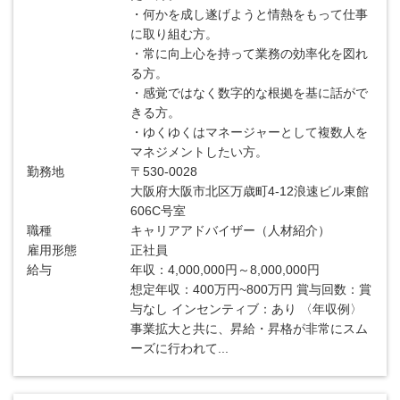
・何かを成し遂げようと情熱をもって仕事
に取り組む方。
・常に向上心を持って業務の効率化を図れ
る方。
・感覚ではなく数字的な根拠を基に話がで
きる方。
・ゆくゆくはマネージャーとして複数人を
マネジメントしたい方。
勤務地
〒530-0028
大阪府大阪市北区万歳町4-12浪速ビル東館
606C号室
職種
キャリアアドバイザー（人材紹介）
雇用形態
正社員
給与
年収：4,000,000円～8,000,000円
想定年収：400万円~800万円 賞与回数：賞
与なし インセンティブ：あり 〈年収例〉
事業拡大と共に、昇給・昇格が非常にスム
ーズに行われて...