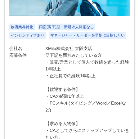
物流業界特化
両面(両手)型・新規求人開拓なし
インセンティブあり
マネージャー・リーダーを早期に目指したい
会社名
XMile株式会社 大阪支店
応募条件
▽下記を両方みたしている方
・販売/営業として個人で数値を追った経験
1年以上
・正社員での経験1年以上
【歓迎する条件】
・CAの経験1年以上
・PCスキル(タイピング／Word／Excelな
ど)
【求める人物像】
・CAとしてさらにステップアップしていき
たい方。