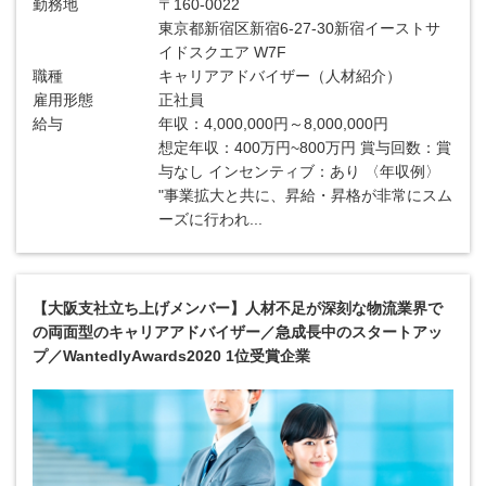
勤務地
〒160-0022
東京都新宿区新宿6-27-30新宿イーストサ
イドスクエア W7F
職種
キャリアアドバイザー（人材紹介）
雇用形態
正社員
給与
年収：4,000,000円～8,000,000円
想定年収：400万円~800万円 賞与回数：賞
与なし インセンティブ：あり 〈年収例〉
"事業拡大と共に、昇給・昇格が非常にスム
ーズに行われ...
【大阪支社立ち上げメンバー】人材不足が深刻な物流業界で
の両面型のキャリアアドバイザー／急成長中のスタートアッ
プ／WantedlyAwards2020 1位受賞企業