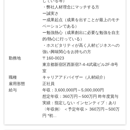
している等）
・弊社人材理念にマッチする方
ー誠実さ
ー成果起点（成果を出すことが最上のモチ
ベーションである）
ー勉強熱心（成果創出に必要な勉強を自主
的/熱心に行っている）
・ホスピタリティが高く人材ビジネスへの
強い興味関心をお持ちの方
勤務地
〒160-0023
東京都新宿区西新宿7-4-4武蔵ビル2F-B号
室
職種
キャリアアドバイザー（人材紹介）
雇用形態
正社員
給与
年収：3,600,000円～5,000,000円
想定年収：360万円～500万円 昨年度賞与
実績：指定しない インセンティブ：あり
〈年収例〉 ＜予定年収＞ 360万円～500万
円 *初...