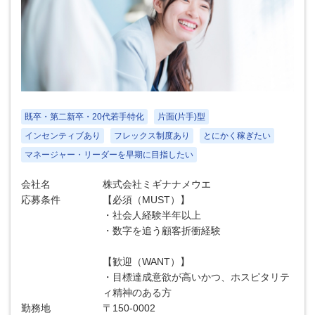
既卒・第二新卒・20代若手特化
片面(片手)型
インセンティブあり
フレックス制度あり
とにかく稼ぎたい
マネージャー・リーダーを早期に目指したい
会社名
株式会社ミギナナメウエ
応募条件
【必須（MUST）】
・社会人経験半年以上
・数字を追う顧客折衝経験
【歓迎（WANT）】
・目標達成意欲が高いかつ、ホスピタリテ
ィ精神のある方
勤務地
〒150-0002