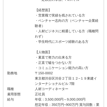
【経歴面】
・営業職で実績を残されている方
・ベンチャー志向の方（ベンチャー企業経
験者）
・人材ビジネスに精通している方（職種問
わず）
・学生時代にスポーツ経験のある方
【人物面】
・素直で努力の出来る方
・正直で嘘をつかない方
・コミュニケーション能力の高い方
勤務地
〒150-0002
東京都渋谷区渋谷２丁目１２−１９東建イ
ンターナショナルビル 7階
職種
人材コーディネーター
雇用形態
正社員
給与
年収：3,500,000円～9,000,000円
想定年収：350万円~900万円 賞与回数：業