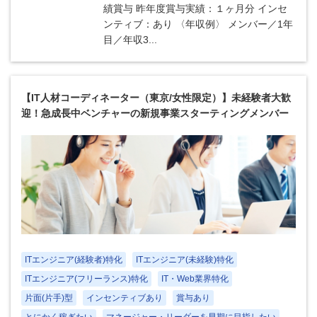
績賞与 昨年度賞与実績：１ヶ月分 インセ
ンティブ：あり 〈年収例〉 メンバー／1年
目／年収3...
【IT人材コーディネーター（東京/女性限定）】未経験者大歓
迎！急成長中ベンチャーの新規事業スターティングメンバー
ITエンジニア(経験者)特化
ITエンジニア(未経験)特化
ITエンジニア(フリーランス)特化
IT・Web業界特化
片面(片手)型
インセンティブあり
賞与あり