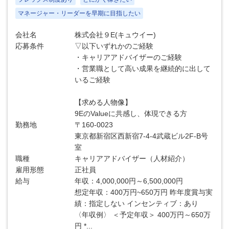
マネージャー・リーダーを早期に目指したい
会社名
株式会社９E(キュウイー)
応募条件
▽以下いずれかのご経験
・キャリアアドバイザーのご経験
・営業職として高い成果を継続的に出して
いるご経験
【求める人物像】
9EのValueに共感し、体現できる方
勤務地
〒160-0023
東京都新宿区西新宿7-4-4武蔵ビル2F-B号
室
職種
キャリアアドバイザー（人材紹介）
雇用形態
正社員
給与
年収：4,000,000円～6,500,000円
想定年収：400万円~650万円 昨年度賞与実
績：指定しない インセンティブ：あり
〈年収例〉 ＜予定年収＞ 400万円～650万
円 *...