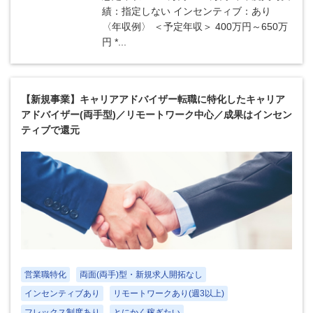
績：指定しない インセンティブ：あり
〈年収例〉 ＜予定年収＞ 400万円～650万
円 *...
【新規事業】キャリアアドバイザー転職に特化したキャリア
アドバイザー(両手型)／リモートワーク中心／成果はインセン
ティブで還元
営業職特化
両面(両手)型・新規求人開拓なし
インセンティブあり
リモートワークあり(週3以上)
フレックス制度あり
とにかく稼ぎたい