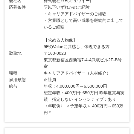
会社名
株式会社９E(キュウイー)
応募条件
▽以下いずれかのご経験
・キャリアアドバイザーのご経験
・営業職として高い成果を継続的に出して
いるご経験
【求める人物像】
9EのValueに共感し、体現できる方
勤務地
〒160-0023
東京都新宿区西新宿7-4-4武蔵ビル2F-B号
室
職種
キャリアアドバイザー（人材紹介）
雇用形態
正社員
給与
年収：4,000,000円～6,500,000円
想定年収：400万円~650万円 昨年度賞与実
績：指定しない インセンティブ：あり
〈年収例〉 ＜予定年収＞ 400万円～650万
円 *...