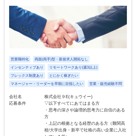
営業職特化
両面(両手)型・新規求人開拓なし
インセンティブあり
リモートワークあり(週3以上)
フレックス制度あり
とにかく稼ぎたい
マネージャー・リーダーを早期に目指したい
営業・販売経験不問
会社名
株式会社９E(キュウイー)
応募条件
▽以下すべてにあてはまる方
・思考の深さや論理的思考力に自信のある
方
・上記の根拠となる経歴のある方（難関高
校/大学出身・新卒で社格の高い企業に入社