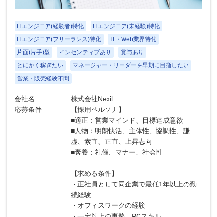
ITエンジニア(経験者)特化
ITエンジニア(未経験)特化
ITエンジニア(フリーランス)特化
IT・Web業界特化
片面(片手)型
インセンティブあり
賞与あり
とにかく稼ぎたい
マネージャー・リーダーを早期に目指したい
営業・販売経験不問
会社名
株式会社Nexil
応募条件
【採用ペルソナ】
■適正：営業マインド、目標達成意欲
■人物：明朗快活、主体性、協調性、謙
虚、素直、正直、上昇志向
■素養：礼儀、マナー、社会性
【求める条件】
・正社員として同企業で最低1年以上の勤
続経験
・オフィスワークの経験
・一定以上の事務、PCスキル