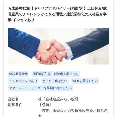
★未経験歓迎【キャリアアドバイザー(両面型)】土日休み/成
長産業でチャレンジができる環境／建設業特化の人材紹介事
業/インセンあり
建設業界特化
両面(両手)型・新規求人開拓あり
インセンティブあり
とにかく稼ぎたい
WLBを重視したい
マネージャー・リーダーを早期に目指したい
会社名
株式会社建設みらい総研
応募条件
【必須】
・営業、販売など顧客折衝経験をお持ちの
方