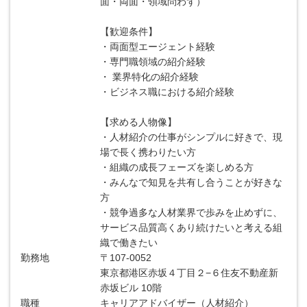
面・両面・領域問わず）
【歓迎条件】
・両面型エージェント経験
・専門職領域の紹介経験
・ 業界特化の紹介経験
・ビジネス職における紹介経験
【求める人物像】
・人材紹介の仕事がシンプルに好きで、現
場で長く携わりたい方
・組織の成長フェーズを楽しめる方
・みんなで知見を共有し合うことが好きな
方
・競争過多な人材業界で歩みを止めずに、
サービス品質高くあり続けたいと考える組
織で働きたい
勤務地
〒107-0052
東京都港区赤坂４丁目２−６住友不動産新
赤坂ビル 10階
職種
キャリアアドバイザー（人材紹介）