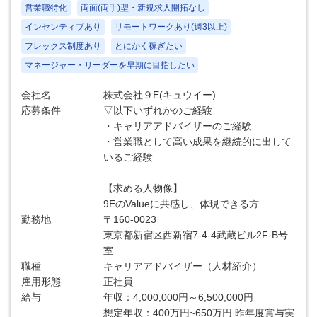
営業職特化
両面(両手)型・新規求人開拓なし
インセンティブあり
リモートワークあり(週3以上)
フレックス制度あり
とにかく稼ぎたい
マネージャー・リーダーを早期に目指したい
会社名
株式会社９E(キュウイー)
応募条件
▽以下いずれかのご経験
・キャリアアドバイザーのご経験
・営業職として高い成果を継続的に出して
いるご経験
【求める人物像】
9EのValueに共感し、体現できる方
勤務地
〒160-0023
東京都新宿区西新宿7-4-4武蔵ビル2F-B号
室
職種
キャリアアドバイザー（人材紹介）
雇用形態
正社員
給与
年収：4,000,000円～6,500,000円
想定年収：400万円~650万円 昨年度賞与実