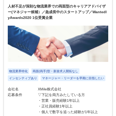
人材不足が深刻な物流業界での両面型のキャリアアドバイザ
ー(マネジャー候補）／急成長中のスタートアップ／Wantedl
yAwards2020 1位受賞企業
物流業界特化
両面(両手)型・新規求人開拓なし
インセンティブあり
マネージャー・リーダーを早期に目指したい
会社名
XMile株式会社
応募条件
▽下記を両方みたしている方
・営業・販売経験1年以上
・正社員経験1年以上
・個人で数字を追った経験が1年以上