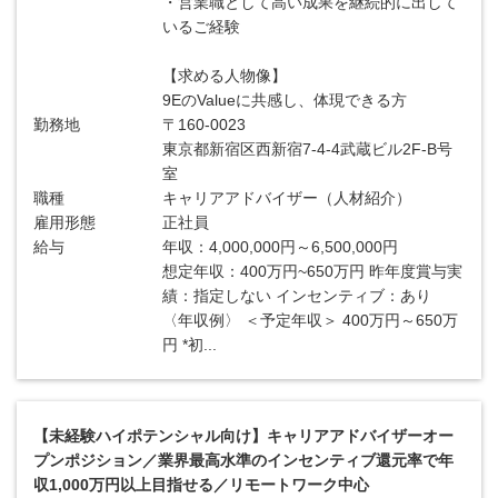
・営業職として高い成果を継続的に出して
いるご経験
【求める人物像】
9EのValueに共感し、体現できる方
勤務地
〒160-0023
東京都新宿区西新宿7-4-4武蔵ビル2F-B号
室
職種
キャリアアドバイザー（人材紹介）
雇用形態
正社員
給与
年収：4,000,000円～6,500,000円
想定年収：400万円~650万円 昨年度賞与実
績：指定しない インセンティブ：あり
〈年収例〉 ＜予定年収＞ 400万円～650万
円 *初...
【未経験ハイポテンシャル向け】キャリアアドバイザーオー
プンポジション／業界最高水準のインセンティブ還元率で年
収1,000万円以上目指せる／リモートワーク中心