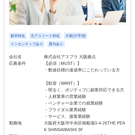
新卒特化
元アスリート特化
片面(片手)型
インセンティブあり
賞与あり
会社名
株式会社アスプラ 大阪拠点
応募条件
【必須（MUST）】
・数値目標の達成率にこだわっている方
【歓迎（WANT）】
・明るく、ポジティブに顧客対応できる方
・人材業界の営業経験
・ベンチャー企業での就業経験
・ブライダル業界経験
・サービス、接客業経験
勤務地
大阪府大阪市中央区南船場3-4-26THE PEA
K SHINSAIBASHI 3F