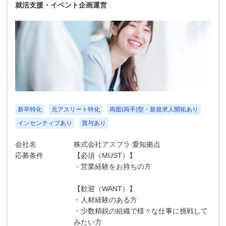
就活支援・イベント企画運営
新卒特化
元アスリート特化
両面(両手)型・新規求人開拓あり
インセンティブあり
賞与あり
会社名
株式会社アスプラ 愛知拠点
応募条件
【必須（MUST）】
・営業経験をお持ちの方
【歓迎（WANT）】
・人材経験のある方
・少数精鋭の組織で様々な仕事に挑戦して
みたい方