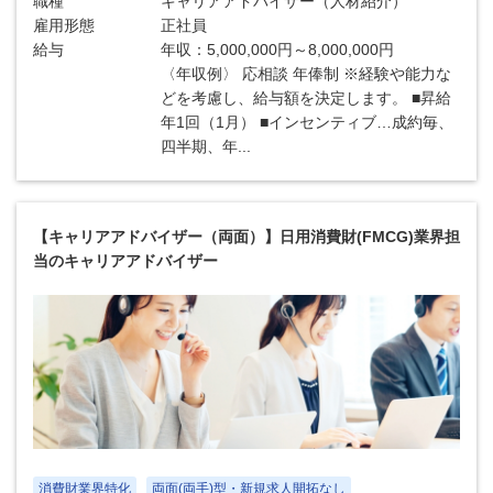
職種
キャリアアドバイザー（人材紹介）
雇用形態
正社員
給与
年収：5,000,000円～8,000,000円
〈年収例〉 応相談 年俸制 ※経験や能力な
どを考慮し、給与額を決定します。 ■昇給
年1回（1月） ■インセンティブ…成約毎、
四半期、年...
【キャリアアドバイザー（両面）】日用消費財(FMCG)業界担
当のキャリアアドバイザー
消費財業界特化
両面(両手)型・新規求人開拓なし