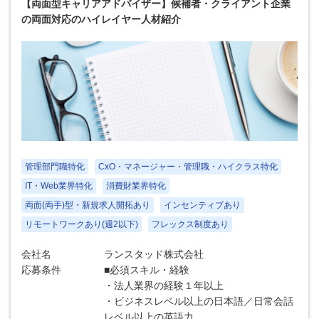
【両面型キャリアアドバイザー】候補者・クライアント企業
の両面対応のハイレイヤー人材紹介
管理部門職特化
CxO・マネージャー・管理職・ハイクラス特化
IT・Web業界特化
消費財業界特化
両面(両手)型・新規求人開拓あり
インセンティブあり
リモートワークあり(週2以下)
フレックス制度あり
会社名
ランスタッド株式会社
応募条件
■必須スキル・経験
・法人業界の経験１年以上
・ビジネスレベル以上の日本語／日常会話
レベル以上の英語力