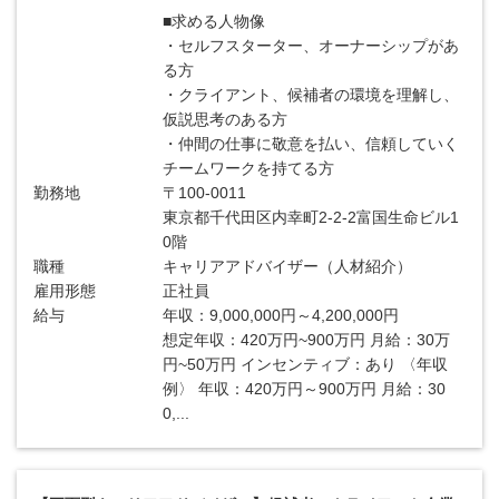
■求める人物像
・セルフスターター、オーナーシップがあ
る方
・クライアント、候補者の環境を理解し、
仮説思考のある方
・仲間の仕事に敬意を払い、信頼していく
チームワークを持てる方
勤務地
〒100-0011
東京都千代田区内幸町2-2-2富国生命ビル1
0階
職種
キャリアアドバイザー（人材紹介）
雇用形態
正社員
給与
年収：9,000,000円～4,200,000円
想定年収：420万円~900万円 月給：30万
円~50万円 インセンティブ：あり 〈年収
例〉 年収：420万円～900万円 月給：30
0,...