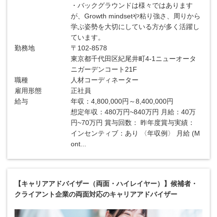
・バックグラウンドは様々ではあります
が、Growth mindsetや粘り強さ、周りから
学ぶ姿勢を大切にしている方が多く活躍し
ています。
勤務地
〒102-8578
東京都千代田区紀尾井町4-1ニューオータ
ニガーデンコート21F
職種
人材コーディネーター
雇用形態
正社員
給与
年収：4,800,000円～8,400,000円
想定年収：480万円~840万円 月給：40万
円~70万円 賞与回数： 昨年度賞与実績：
インセンティブ：あり 〈年収例〉 月給 (M
ont...
【キャリアアドバイザー（両面・ハイレイヤー）】候補者・
クライアント企業の両面対応のキャリアアドバイザー