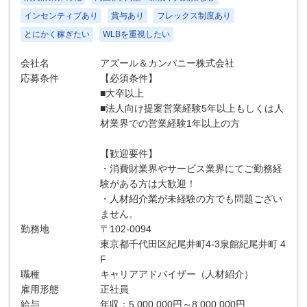
インセンティブあり
賞与あり
フレックス制度あり
とにかく稼ぎたい
WLBを重視したい
会社名
アズール＆カンパニー株式会社
応募条件
【必須条件】
■大卒以上
■法人向け提案営業経験5年以上もしくは人
材業界での営業経験1年以上の方
【歓迎要件】
・消費財業界やサービス業界にてご勤務経
験がある方は大歓迎！
・人材紹介業が未経験の方でも問題ござい
ません。
勤務地
〒102-0094
東京都千代田区紀尾井町4-3泉館紀尾井町 4
F
職種
キャリアアドバイザー（人材紹介）
雇用形態
正社員
給与
年収：5,000,000円～8,000,000円