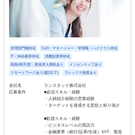
管理部門職特化
CxO・マネージャー・管理職・ハイクラス特化
IT・Web業界特化
消費財業界特化
両面(両手)型・新規求人開拓あり
インセンティブあり
リモートワークあり(週2以下)
フレックス制度あり
会社名
ランスタッド株式会社
応募条件
■必須スキル・経験
・人材紹介経験の営業経験
・ターゲットを達成する意欲と粘り強さ
■歓迎スキル・経験
・ビジネスレベルの英語力
・金融業界（銀行/証券/生保）やIT、製造