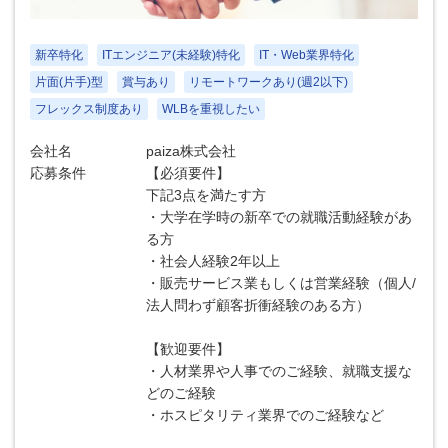
新卒特化
ITエンジニア(未経験)特化
IT・Web業界特化
片面(片手)型
賞与あり
リモートワークあり(週2以下)
フレックス制度あり
WLBを重視したい
会社名
paiza株式会社
応募条件
【必須要件】
下記3点を満たす方
・大学在学時の新卒での就職活動経験があ
る方
・社会人経験2年以上
・販売サービス業もしくは営業経験（個人/
法人問わず顧客折衝経験のある方）
【歓迎要件】
・人材業界や人事でのご経験、就職支援な
どのご経験
・ホスピタリティ業界でのご経験など