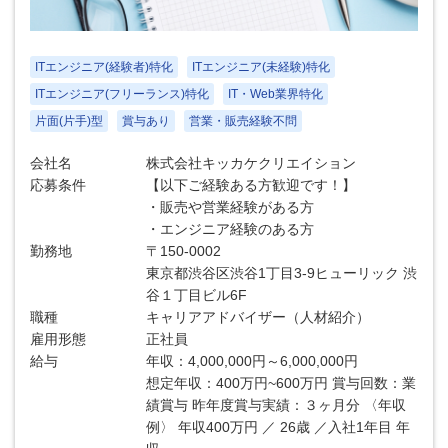
ITエンジニア(経験者)特化
ITエンジニア(未経験)特化
ITエンジニア(フリーランス)特化
IT・Web業界特化
片面(片手)型
賞与あり
営業・販売経験不問
会社名
株式会社キッカケクリエイション
応募条件
【以下ご経験ある方歓迎です！】
・販売や営業経験がある方
・エンジニア経験のある方
勤務地
〒150-0002
東京都渋谷区渋谷1丁目3-9ヒューリック 渋
谷１丁目ビル6F
職種
キャリアアドバイザー（人材紹介）
雇用形態
正社員
給与
年収：4,000,000円～6,000,000円
想定年収：400万円~600万円 賞与回数：業
績賞与 昨年度賞与実績：３ヶ月分 〈年収
例〉 年収400万円 ／ 26歳 ／入社1年目 年