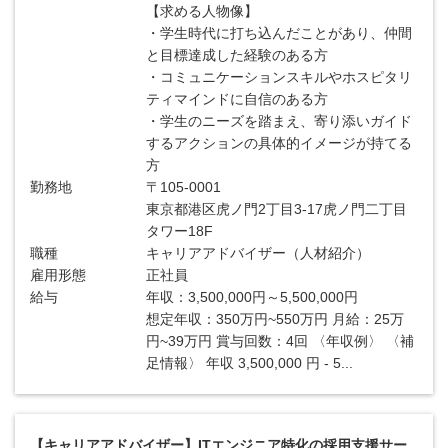
【求める人物像】
・学生時代に打ち込んだことがあり、仲間
と目標達成した経験のある方
・コミュニケーションスキルやホスピタリ
ティマインドに自信のある方
・学生のニーズを踏まえ、寄り添いガイド
するアクションの具体的イメージが持てる
方
勤務地
〒105-0001
東京都港区虎ノ門2丁目3-17虎ノ門二丁目
タワー18F
職種
キャリアアドバイザー（人材紹介）
雇用形態
正社員
給与
年収：3,500,000円～5,500,000円
想定年収：350万円~550万円 月給：25万
円~39万円 賞与回数：4回 〈年収例〉 〈補
足情報〉 年収 3,500,000 円 - 5...
【キャリアアドバイザー】ITエンジニア特化の採用支援サー