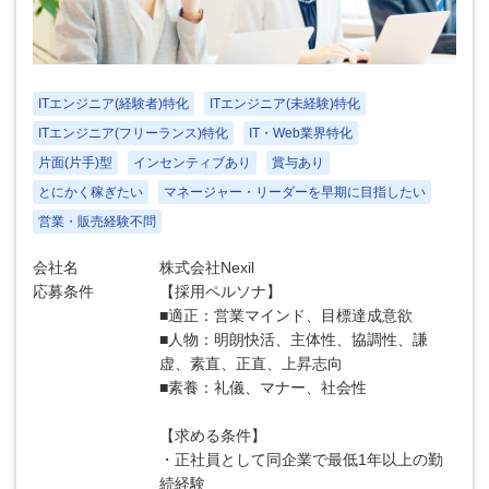
ITエンジニア(経験者)特化
ITエンジニア(未経験)特化
ITエンジニア(フリーランス)特化
IT・Web業界特化
片面(片手)型
インセンティブあり
賞与あり
とにかく稼ぎたい
マネージャー・リーダーを早期に目指したい
営業・販売経験不問
会社名
株式会社Nexil
応募条件
【採用ペルソナ】
■適正：営業マインド、目標達成意欲
■人物：明朗快活、主体性、協調性、謙
虚、素直、正直、上昇志向
■素養：礼儀、マナー、社会性
【求める条件】
・正社員として同企業で最低1年以上の勤
続経験