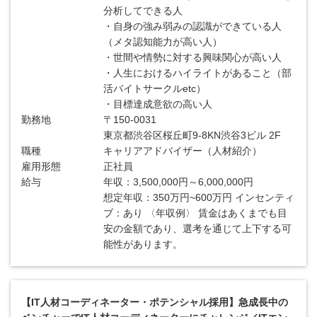
分析してできる人
・自身の強み弱みの認識ができている人
（メタ認知能力が高い人）
・世間や情勢に対する興味関心が高い人
・人生におけるハイライトがあること（部
活バイトサークルetc）
・目標達成意欲の高い人
勤務地
〒150-0031
東京都渋谷区桜丘町9-8KN渋谷3ビル 2F
職種
キャリアアドバイザー（人材紹介）
雇用形態
正社員
給与
年収：3,500,000円～6,000,000円
想定年収：350万円~600万円 インセンティ
ブ：あり 〈年収例〉 賃金はあくまでも目
安の金額であり、選考を通じて上下する可
能性があります。
【IT人材コーディネーター・ポテンシャル採用】急成長中の