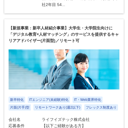
社2年目 54...
【新規事業：新卒人材紹介事業】大学生・大学院生向けに
「デジタル教育×人材マッチング」のサービスを提供するキャ
リアアドバイザー(片面型)／リモート可
新卒特化
ITエンジニア(未経験)特化
IT・Web業界特化
片面(片手)型
リモートワークあり(週2以下)
フレックス制度あり
会社名
ライフイズテック株式会社
応募条件
【以下ご経験がある方】