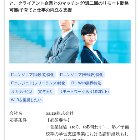
と、クライアント企業とのマッチング/週二回のリモート勤務
可能/子育てと仕事の両立を支援
ITエンジニア(経験者)特化
ITエンジニア(未経験)特化
ITエンジニア(フリーランス)特化
IT・Web業界特化
片面(片手)型
賞与あり
リモートワークあり(週2以下)
WLBを重視したい
会社名
paiza株式会社
応募条件
【必須要件】
・営業経験（toC、toB問わず）、塾／予備
校等の学習支援事業における講師経験もし