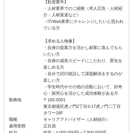
【歓迎要件】
・人材業界でのご経験（求人広告・人材紹
介・人材派遣など）
・IT/Web業界にチャレンジしたいと思われ
ている方
【求める人物像】
・自身の提案力を活かし顧客に喜んでもら
いたい方
・自身の成長スピードにこだわり、変化を
楽しめる方
・自分で試行錯誤して課題解決をするのが
楽しい方
・学生時代やその他の活動において、好奇
心・探究心を活かした成功体験がある方
勤務地
〒105-0001
東京都港区虎ノ門2丁目3-17虎ノ門二丁目
タワー18F
職種
キャリアアドバイザー（人材紹介）
雇用形態
正社員
給与
年収：4,000,000円～7,000,000円