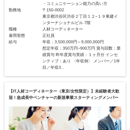
・コミュニケーション能力の高い方
勤務地
〒150-0002
東京都渋谷区渋谷２丁目１２−１９東建イ
ンターナショナルビル 7階
職種
人材コーディネーター
雇用形態
正社員
給与
年収：3,500,000円～9,000,000円
想定年収：350万円~900万円 賞与回数：業
績賞与 昨年度賞与実績：１ヶ月分 インセ
ンティブ：あり 〈年収例〉 メンバー／1年
目／年収3...
【IT人材コーディネーター（東京/女性限定）】未経験者大歓
迎！急成長中ベンチャーの新規事業スターティングメンバー