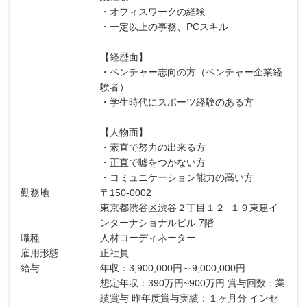
・オフィスワークの経験
・一定以上の事務、PCスキル
【経歴面】
・ベンチャー志向の方（ベンチャー企業経
験者）
・学生時代にスポーツ経験のある方
【人物面】
・素直で努力の出来る方
・正直で嘘をつかない方
・コミュニケーション能力の高い方
勤務地
〒150-0002
東京都渋谷区渋谷２丁目１２−１９東建イ
ンターナショナルビル 7階
職種
人材コーディネーター
雇用形態
正社員
給与
年収：3,900,000円～9,000,000円
想定年収：390万円~900万円 賞与回数：業
績賞与 昨年度賞与実績：１ヶ月分 インセ