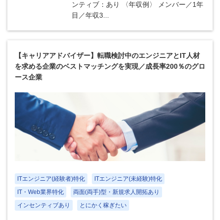
ンティブ：あり 〈年収例〉 メンバー／1年
目／年収3...
【キャリアアドバイザー】転職検討中のエンジニアとIT人材
を求める企業のベストマッチングを実現／成長率200％のグロ
ース企業
ITエンジニア(経験者)特化
ITエンジニア(未経験)特化
IT・Web業界特化
両面(両手)型・新規求人開拓あり
インセンティブあり
とにかく稼ぎたい