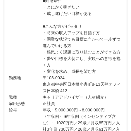
■歓迎条件
・とにかく稼ぎたい
・成し遂げたい目標がある
■こんな方がピッタリ
・将来の収入アップを目指す方
・困難な状況でも目標に向かって一歩ずつ
進んでいける方
・根気よく課題に取り組むことができる方
・夢や目標を大切にし、実現への意欲を抱
く方
・変化を求め、成長を望む方
勤務地
〒103-0024
東京都中央区日本橋小舟町8-13天翔オフィ
ス日本橋 412
職種
キャリアアドバイザー（人材紹介）
雇用形態
正社員
給与
年収：5,000,000円～8,000,000円
〈年収例〉 ■年収例（インセンティブ含
む）： 1020万円／29歳／月収85万円／入
社3年目 730万円／26歳／月収61万円／入