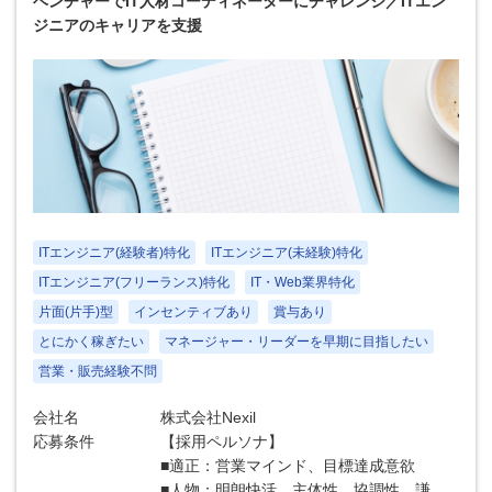
ベンチャーでIT人材コーディネーターにチャレンジ／ITエン
ジニアのキャリアを支援
ITエンジニア(経験者)特化
ITエンジニア(未経験)特化
ITエンジニア(フリーランス)特化
IT・Web業界特化
片面(片手)型
インセンティブあり
賞与あり
とにかく稼ぎたい
マネージャー・リーダーを早期に目指したい
営業・販売経験不問
会社名
株式会社Nexil
応募条件
【採用ペルソナ】
■適正：営業マインド、目標達成意欲
■人物：明朗快活、主体性、協調性、謙