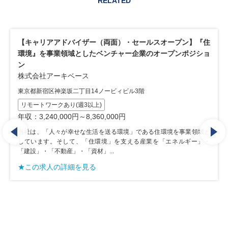
RELATED
アアドバイザー（両面）・セールスオープン】『住
【キャリアア
事業領域としたベンチャー企業のオープンポジショ
業の間を取り
株式会社アー
アーキベース
東京都新宿区神
区神楽坂二丁目14ノービィビル3階
建設業界特化
ワークあり(週3以上)
WLBを重視し
40,000円～8,360,000円
年収：3,300,
「人々が幸せな生活を送る環境」である住環境を事業領域と
当社は、「人々
す。そして、「住環境」を支える産業を「エネルギー」・
しています。
「不動産」・「資材」...
「建設」・「不動
人の詳細を見る
★この求人の