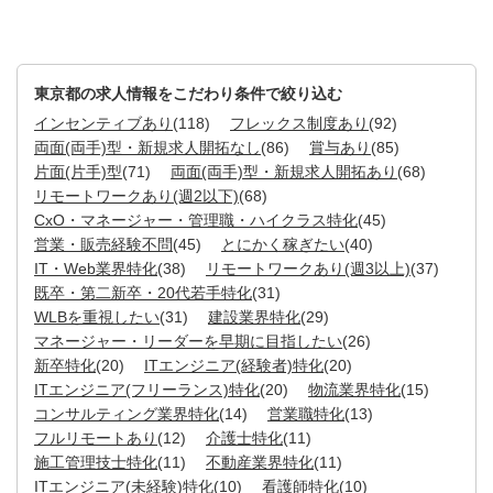
東京都の求人情報をこだわり条件で絞り込む
インセンティブあり
(118)
フレックス制度あり
(92)
両面(両手)型・新規求人開拓なし
(86)
賞与あり
(85)
片面(片手)型
(71)
両面(両手)型・新規求人開拓あり
(68)
リモートワークあり(週2以下)
(68)
CxO・マネージャー・管理職・ハイクラス特化
(45)
営業・販売経験不問
(45)
とにかく稼ぎたい
(40)
IT・Web業界特化
(38)
リモートワークあり(週3以上)
(37)
既卒・第二新卒・20代若手特化
(31)
WLBを重視したい
(31)
建設業界特化
(29)
マネージャー・リーダーを早期に目指したい
(26)
新卒特化
(20)
ITエンジニア(経験者)特化
(20)
ITエンジニア(フリーランス)特化
(20)
物流業界特化
(15)
コンサルティング業界特化
(14)
営業職特化
(13)
フルリモートあり
(12)
介護士特化
(11)
施工管理技士特化
(11)
不動産業界特化
(11)
ITエンジニア(未経験)特化
(10)
看護師特化
(10)