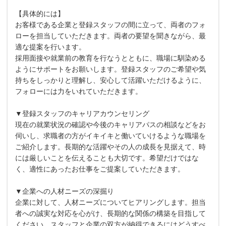
【具体的には】
お客様である企業と登録スタッフの間に⽴って、両者のフォ
ローを担当していただきます。両者の要望を聞きながら、最
適な提案を⾏います。
採⽤⾯接や就業前の教育を⾏なうとともに、職場に馴染める
ようにサポートをお願いします。登録スタッフのご希望や気
持ちをしっかりと理解し、安⼼して活躍いただけるように、
フォローには⼒をいれていただきます。
▼登録スタッフのキャリアカウンセリング
現在の就業状況の確認や今後のキャリアパスの相談などをお
伺いし、求職者の⽅がイキイキと働いていけるような職場を
ご紹介します。⻑期的な活躍やその⼈の成⻑を⾒据えて、時
には厳しいことを伝えることも⼤切です。希望だけではな
く、適性にあったお仕事をご提案していただきます。
▼企業への⼈材ニーズの深掘り
企業に対して、⼈材ニーズについてヒアリングします。担当
者への誠実な対応を⼼がけ、⻑期的な関係の構築を⽬指して
ください。スタッフと企業の双⽅が納得できるにはどうすべ