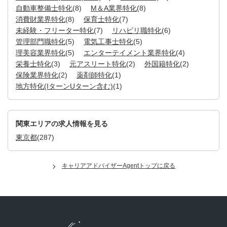
自動車整備士特化
(8)
M＆A業界特化
(8)
消費財業界特化
(8)
保育士特化
(7)
未経験・フリーター特化
(7)
リハビリ職特化
(6)
管理部門職特化
(5)
電気工事士特化
(5)
理美容業界特化
(5)
エンターテイメント業界特化
(4)
栄養士特化
(3)
元アスリート特化
(2)
外国籍特化
(2)
保険業界特化
(2)
薬剤師特化
(1)
地方特化(IターンUターン含む)
(1)
関東エリアの求人情報を見る
東京都
(287)
キャリアアドバイザーAgentトップに戻る