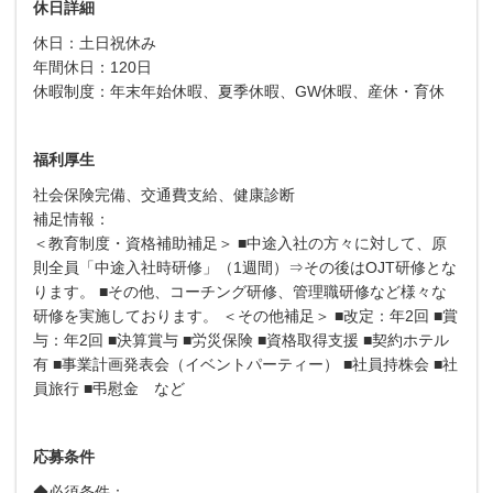
休日詳細
休日：土日祝休み
年間休日：120日
休暇制度：年末年始休暇、夏季休暇、GW休暇、産休・育休
福利厚生
社会保険完備、交通費支給、健康診断
補足情報：
＜教育制度・資格補助補足＞ ■中途入社の方々に対して、原
則全員「中途入社時研修」（1週間）⇒その後はOJT研修とな
ります。 ■その他、コーチング研修、管理職研修など様々な
研修を実施しております。 ＜その他補足＞ ■改定：年2回 ■賞
与：年2回 ■決算賞与 ■労災保険 ■資格取得支援 ■契約ホテル
有 ■事業計画発表会（イベントパーティー） ■社員持株会 ■社
員旅行 ■弔慰金 など
応募条件
◆必須条件：