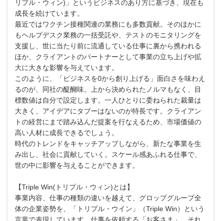
リプル・ウィン)」というビジネスのあり⽅に基づき、現在も
成⻑を続けています。
最近ではワクチン接種関連の業務にも多数貢献。そのほかに
もヘルプデスク業務の⼀括受託や、テストのモニタリングを
⽀援し、世に当たり前に流通している仕事に裏から携われる
ほか、クライアントのパートナーとして事業の⽴ち上げや拡
⼤に⼤きな影響を与えています。
このように、「ビジネスを0から創り上げる」⾯⽩さを味わえ
るのが、同社の醍醐味。上から決められたノルマもなく、⽬
標数値は⾃分で設定します。⼀⼈ひとりに委ねられた裁量は
⼤きく、アイデアにタブーはないのが特⻑です。クライアン
トの経営にまで踏み込んだ提案を⾏なえるため、市場価値の
⾼い⼈材に成⻑できるでしょう。
時代のトレンドをキャッチアップしながら、新たな事業を⽣
み出し、社会に貢献していく。スケール感あふれる仕事で、
世の中に影響を与えることができます。
【Triple Win(トリプル・ウィン)とは】
事業内容、仕事の種類の違いを越えて、グロップグループ全
体の企業姿勢を、「トリプル・ウイン」（Triple Win）という
⾔葉で表現しています。仕事を依頼する「お客さま」、それ