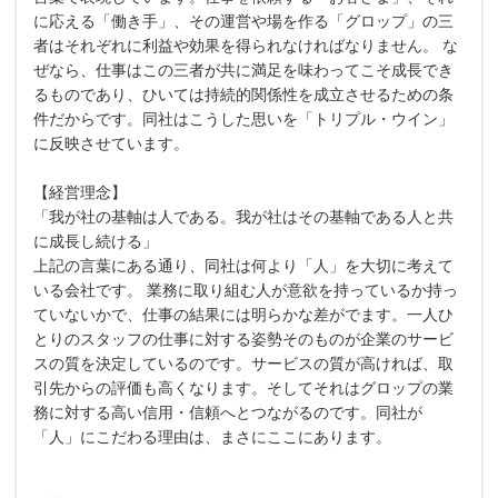
に応える「働き⼿」、その運営や場を作る「グロップ」の三
者はそれぞれに利益や効果を得られなければなりません。 な
ぜなら、仕事はこの三者が共に満⾜を味わってこそ成⻑でき
るものであり、ひいては持続的関係性を成⽴させるための条
件だからです。同社はこうした思いを「トリプル・ウイン」
に反映させています。
【経営理念】
「我が社の基軸は⼈である。我が社はその基軸である⼈と共
に成⻑し続ける」
上記の⾔葉にある通り、同社は何より「⼈」を⼤切に考えて
いる会社です。 業務に取り組む⼈が意欲を持っているか持っ
ていないかで、仕事の結果には明らかな差がでます。⼀⼈ひ
とりのスタッフの仕事に対する姿勢そのものが企業のサービ
スの質を決定しているのです。サービスの質が⾼ければ、取
引先からの評価も⾼くなります。そしてそれはグロップの業
務に対する⾼い信⽤・信頼へとつながるのです。同社が
「⼈」にこだわる理由は、まさにここにあります。