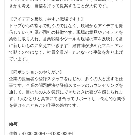
きかを考え、⾃信を持って提案することが⼤切です。
【アイデアを反映しやすい職場です！】
トップからの指⽰で動くのではなく、現場からアイデアを発
信していく社⾵が同社の特徴です。現場の意⾒やアイデアを
柔軟に取り⼊れ、営業戦略やツールも現場の声を反映して常
に新しいものに変えていきます。経営陣が決めたマニュアル
で動くのではなく、社員全員が⼀丸となって事業を創り上げ
ています。
【同ポジションのやりがい】
企業の担当者や登録スタッフをはじめ、多くの⼈と接する仕
事です。企業の問題解決や登録スタッフのカウンセリングを
通じて、⽬の前の⼈を笑顔にできたときは喜びを感じられま
す。1⼈ひとりと真摯に向き合ってサポートし、⻑期的な関係
を築けることもこの仕事の魅⼒です。
給与
年収：4,000,000円～6,000,000円