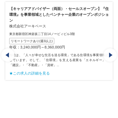
【キャリアアドバイザー（両面）・セールスオープン】『住
【キ
環境』を事業領域としたベンチャー企業のオープンポジショ
業の
ン
株式
株式会社アーキベース
東京都
東京都新宿区神楽坂二丁目14ノービィビル3階
建設
リモートワークあり(週3以上)
WL
年収：3,240,000円～8,360,000円
年収：
当社は、「人々が幸せな生活を送る環境」である住環境を事業領域と
当社
しています。そして、「住環境」を支える産業を「エネルギー」・
して
「建設」・「不動産」・「資材」...
「建設
★この求人の詳細を見る
★こ