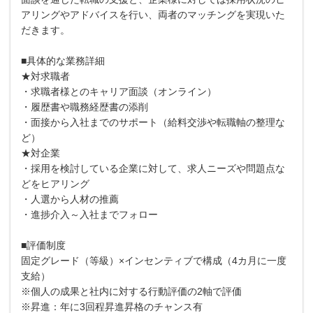
アリングやアドバイスを行い、両者のマッチングを実現いた
だきます。
■具体的な業務詳細
★対求職者
・求職者様とのキャリア面談（オンライン）
・履歴書や職務経歴書の添削
・面接から入社までのサポート（給料交渉や転職軸の整理な
ど）
★対企業
・採用を検討している企業に対して、求人ニーズや問題点な
どをヒアリング
・人選から人材の推薦
・進捗介入～入社までフォロー
■評価制度
固定グレード（等級）×インセンティブで構成（4カ月に一度
支給）
※個人の成果と社内に対する行動評価の2軸で評価
※昇進：年に3回程昇進昇格のチャンス有