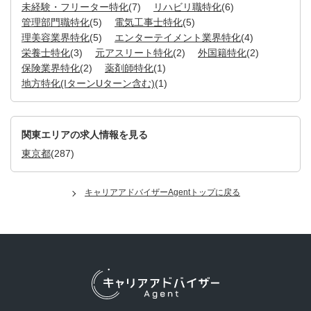
未経験・フリーター特化
(7)
リハビリ職特化
(6)
管理部門職特化
(5)
電気工事士特化
(5)
理美容業界特化
(5)
エンターテイメント業界特化
(4)
栄養士特化
(3)
元アスリート特化
(2)
外国籍特化
(2)
保険業界特化
(2)
薬剤師特化
(1)
地方特化(IターンUターン含む)
(1)
関東エリアの求人情報を見る
東京都
(287)
キャリアアドバイザーAgentトップに戻る