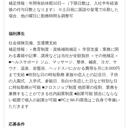
補足情報：年間有給休暇10日～（下限日数は、入社半年経過
後の付与日数となります） ※土日祝に面談や架電で出勤した
場合、他の曜日に勤務時間を調整可
福利厚生
社会保険完備、交通費支給
補足情報：＜教育制度・資格補助補足＞ 学習支援：業務に関
わる書籍や記事、講座などは当社が全額負担 ＜その他補足＞
■ヘルスサポート ジム、マッサージ、整体、鍼灸、ヨガ、サ
ウナ、温泉、岩盤浴、ヘッドスパにかかる費用を月に8,000円
まで支給 ■特別な日の時短勤務 家族や恋人との記念日、子供
の入園式、入学式、参観日、告白や失恋した日など特別な日
に時短勤務が可能 ■クロスジョブ制度 他部署の役割、業務を
兼務することができる社内副業制度 ■副業可能 競合にならな
い範囲で個人の副業が可能 ■PCとWi-Fi環境はご自身で準備い
ただきます
応募条件