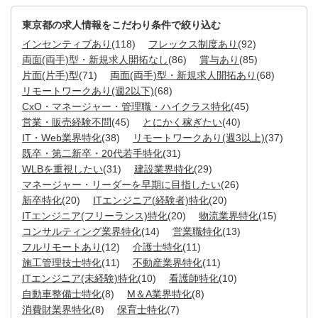
東京都の求人情報をこだわり条件で絞り込む
インセンティブあり
(118)
フレックス制度あり
(92)
両面(両手)型・新規求人開拓なし
(86)
賞与あり
(85)
片面(片手)型
(71)
両面(両手)型・新規求人開拓あり
(68)
リモートワークあり(週2以下)
(68)
CxO・マネージャー・管理職・ハイクラス特化
(45)
営業・販売経験不問
(45)
とにかく稼ぎたい
(40)
IT・Web業界特化
(38)
リモートワークあり(週3以上)
(37)
既卒・第二新卒・20代若手特化
(31)
WLBを重視したい
(31)
建設業界特化
(29)
マネージャー・リーダーを早期に目指したい
(26)
新卒特化
(20)
ITエンジニア(経験者)特化
(20)
ITエンジニア(フリーランス)特化
(20)
物流業界特化
(15)
コンサルティング業界特化
(14)
営業職特化
(13)
フルリモートあり
(12)
介護士特化
(11)
施工管理技士特化
(11)
不動産業界特化
(11)
ITエンジニア(未経験)特化
(10)
看護師特化
(10)
自動車整備士特化
(8)
M＆A業界特化
(8)
消費財業界特化
(8)
保育士特化
(7)