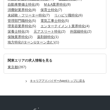
自動車整備士特化
(8)
M＆A業界特化
(8)
消費財業界特化
(8)
保育士特化
(7)
未経験・フリーター特化
(7)
リハビリ職特化
(6)
管理部門職特化
(5)
電気工事士特化
(5)
理美容業界特化
(5)
エンターテイメント業界特化
(4)
栄養士特化
(3)
元アスリート特化
(2)
外国籍特化
(2)
保険業界特化
(2)
薬剤師特化
(1)
地方特化(IターンUターン含む)
(1)
関東エリアの求人情報を見る
東京都
(287)
キャリアアドバイザーAgentトップに戻る