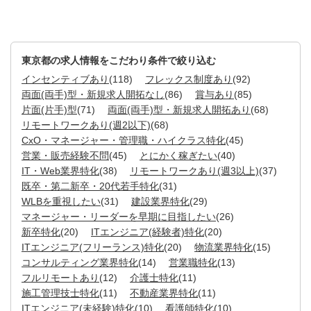
東京都の求人情報をこだわり条件で絞り込む
インセンティブあり
(118)
フレックス制度あり
(92)
両面(両手)型・新規求人開拓なし
(86)
賞与あり
(85)
片面(片手)型
(71)
両面(両手)型・新規求人開拓あり
(68)
リモートワークあり(週2以下)
(68)
CxO・マネージャー・管理職・ハイクラス特化
(45)
営業・販売経験不問
(45)
とにかく稼ぎたい
(40)
IT・Web業界特化
(38)
リモートワークあり(週3以上)
(37)
既卒・第二新卒・20代若手特化
(31)
WLBを重視したい
(31)
建設業界特化
(29)
マネージャー・リーダーを早期に目指したい
(26)
新卒特化
(20)
ITエンジニア(経験者)特化
(20)
ITエンジニア(フリーランス)特化
(20)
物流業界特化
(15)
コンサルティング業界特化
(14)
営業職特化
(13)
フルリモートあり
(12)
介護士特化
(11)
施工管理技士特化
(11)
不動産業界特化
(11)
ITエンジニア(未経験)特化
(10)
看護師特化
(10)