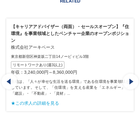
RELATED
イザー（両面）・セールスオープン】『住
【キャリアアドバイザ
としたベンチャー企業のオープンポジショ
業の間を取り持つ「両
株式会社アーキベース
ース
東京都新宿区神楽坂二丁目1
丁目14ノービィビル3階
建設業界特化
両面(両
週3以上)
WLBを重視したい
営業
～8,360,000円
年収：3,300,000円～8,2
せな生活を送る環境」である住環境を事業領域と
当社は、「人々が幸せな生
、「住環境」を支える産業を「エネルギー」・
しています。そして、「
「資材」...
「建設」・「不動産」・「資材
を見る
★この求人の詳細を見