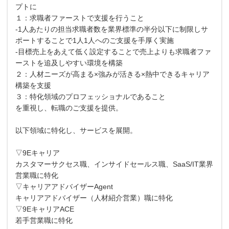
プトに
１：求職者ファーストで支援を行うこと
-1人あたりの担当求職者数を業界標準の半分以下に制限しサ
ポートすることで1人1人へのご支援を手厚く実施
-目標売上をあえて低く設定することで売上よりも求職者ファ
ーストを追及しやすい環境を構築
２：人材ニーズが高まる×強みが活きる×熱中できるキャリア
構築を支援
３：特化領域のプロフェッショナルであること
を重視し、転職のご支援を提供。
以下領域に特化し、サービスを展開。
▽9Eキャリア
カスタマーサクセス職、インサイドセールス職、SaaS/IT業界
営業職に特化
▽キャリアアドバイザーAgent
キャリアアドバイザー（人材紹介営業）職に特化
▽9EキャリアACE
若手営業職に特化