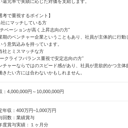
い還元率で実績に応じた対価を支給します。
選考で重視するポイント】
当社にマッチしている方
モチベーションが高く上昇志向の方"
業期のベンチャー企業ということもあり、社員が主体的に行動
いう意気込みを持っています。
当社とミスマッチな方
ワークライフバランス重視で安定志向の方"
ンチャーならではのスピード感があり、社員が意欲的かつ主体
働きたい方には合わないかもしれません。
：4,000,000円～10,000,000円
定年収：400万円~1,000万円
与回数：業績賞与
年度賞与実績：１ヶ月分