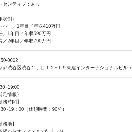
ンセンティブ：あり
年収例〉
ンバー／1年目／年収410万円
任／1年目／年収590万円
長／2年目／年収790万円
50-0002
京都渋谷区渋谷２丁目１２−１９東建インターナショナルビル 7
:30~19:00
補足情報〉
勤務時間】
：30~19：00（休憩時間：90分）
勤務地】
谷駅からオフィスまで徒歩５分