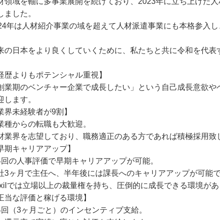
材領域を軸に多事業展開を続けており、2023年に立ち上げた人
しました。
024年は人材紹介事業の域を超えて人材派遣事業にも本格参入
。
来の⽇本をより良くしていくために、私たちと共に令和を代表
経歴よりもポテンシャル重視】
創業期のベンチャー企業で成長したい」という自己成長意欲や
迎します。
業界未経験者が9割】
業種からの転職も大歓迎。
材業界を志望しており、職務適正のある方であれば積極採用致
早期キャリアアップ】
4回の人事評価で早期キャリアアップが可能。
社3ヶ月で主任へ、半年後には課長へのキャリアアップが可能
exilでは立場以上の裁量権を持ち、圧倒的に成長できる環境が
正当な評価と稼げる環境】
4回（3ヶ月ごと）のインセンティブ支給。