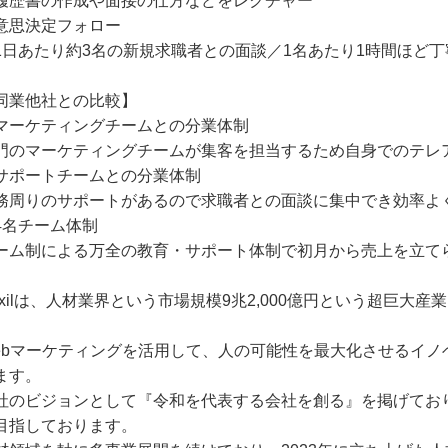
履歴書の作成や面接の仕方などをレクチャー
意思決定フォロー
1⽇あたり約3名の新規求職者との面談／1名あたり1時間ほど丁
同業他社との比較】
マーケティングチームとの分業体制
門のマーケティングチームが集客を担当するため自身でのテレ
サポートチームとの分業体制
務周りのサポートがあるので求職者との面談に集中でき効率よ
4名チーム体制
ーム制による万全の教育・サポート体制で初月から売上を立て
exilは、人材業界という市場規模9兆2,000億円という超巨大
。
ebマーケティングを活用して、人の可能性を最大化させるイノ
ます。
社のビジョンとして『令和を代表する会社を創る』を掲げており、
目指しております。