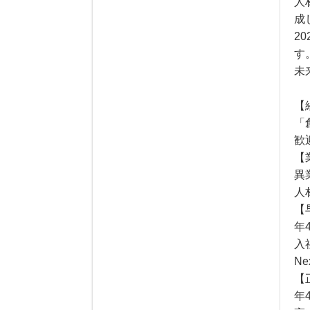
人
成
2
す
未
【
「
歓
【
異
人
【
年
入
N
【
年