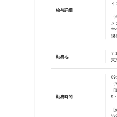
イ
給与詳細
〈
メ
主
課
〒1
勤務地
東
09
〈
【
勤務時間
9
【
渋