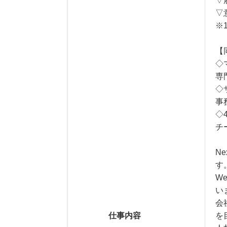
▽
▽
※
【
◇
専
◇
事
◇
チ
N
す
W
い
会
仕事内容
を