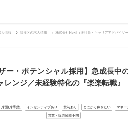
求人情報
渋谷区の求人情報
株式会社Nexil（正社員・キャリアアドバイ
ザー・ポテンシャル採用】急成長中
ャレンジ／未経験特化の『楽楽転職』
片面(片手)型
インセンティブあり
賞与あり
とにかく稼ぎたい
マネー
営業・販売経験不問