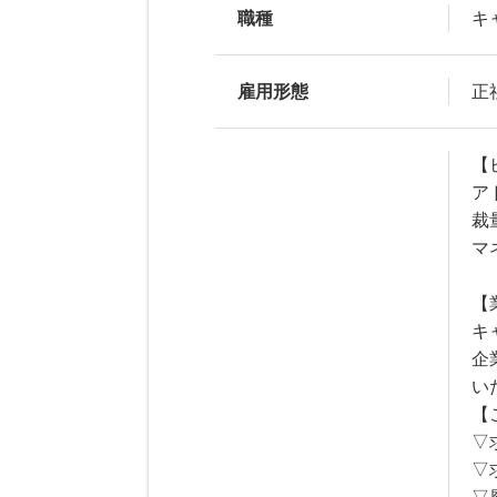
職種
キ
雇用形態
正
【
ア
裁
マ
【
キ
企
い
【
▽
▽