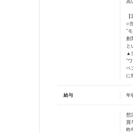
高
【
○
"
創
と
▲
"
ベ
に
給与
年収
想
賞
昨