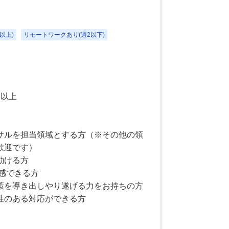
以上)
リモートワークあり(週2以下)
年以上
サルを担当領域とする方（※その他の領
歓迎です）
動ける方
に共感できる方
策を導き出しやり遂げる力をお持ちの方
性のある対応ができる方