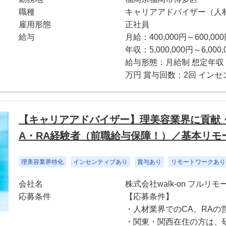
職種
キャリアアドバイザー（人
雇用形態
正社員
給与
月給：400,000円～600,00
年収：5,000,000円～6,000,
給与形態：月給制 想定年収：
万円 賞与回数：2回 インセ
【キャリアアドバイザー】理美容業界に貢献
A・RA経験者（前職給与保障！）／基本リモ
理美容業界特化
インセンティブあり
賞与あり
リモートワークあり(
会社名
株式会社walk-on フルリ
応募条件
【応募条件】
・人材業界でのCA、RAの
・関東・関西在住の方は、