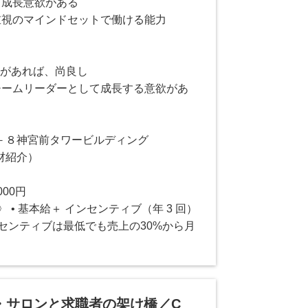
・成長意欲がある
重視のマインドセットで働ける能力
験があれば、尚良し
チームリーダーとして成長する意欲があ
－８神宮前タワービルディング
材紹介）
000円
 • 基本給＋ インセンティブ（年 3 回）
センティブは最低でも売上の30%から月
・サロンと求職者の架け橋／C