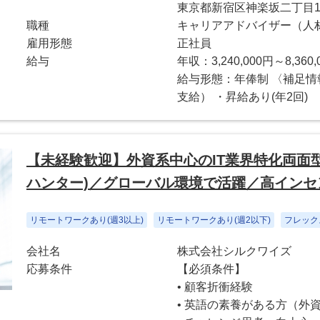
東京都新宿区神楽坂二丁目1
職種
キャリアアドバイザー（人
雇用形態
正社員
給与
年収：3,240,000円～8,360,
給与形態：年俸制 〈補足情
支給） ・昇給あり(年2回)
【未経験歓迎】外資系中心のIT業界特化両面
ハンター)／グローバル環境で活躍／高インセ
リモートワークあり(週3以上)
リモートワークあり(週2以下)
フレック
会社名
株式会社シルクワイズ
応募条件
【必須条件】
• 顧客折衝経験
• 英語の素養がある方（外