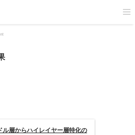
nt
果
ドル層からハイレイヤー層特化の