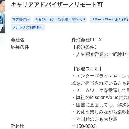
キャリアアドバイザー／リモート可
営業職特化
両面(両手)型・新規求人開拓あり
リモートワークあり(週3
フレックス制度あり
会社名
株式会社FLUX
応募条件
【必須条件】
・人材紹介営業のご経験1
【歓迎スキル】
・エンタープライズやコン
域をご担当されている方も
・チームワークを意識して
・弊社のMission/Value
・困難に直面しても、解決
・変化を楽しみながら柔軟
・外国籍の方も大歓迎
勤務地
〒150-0002