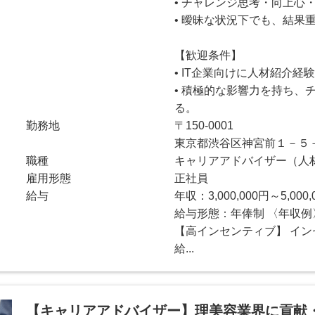
• チャレンジ思考・向上心
• 曖昧な状況下でも、結果
【歓迎条件】
• IT企業向けに人材紹介経
• 積極的な影響力を持ち、
る。
勤務地
〒150-0001
東京都渋谷区神宮前１－５
職種
キャリアアドバイザー（人
雇用形態
正社員
給与
年収：3,000,000円～5,000,
給与形態：年俸制 〈年収例〉
【高インセンティブ】 イン
給...
【キャリアアドバイザー】理美容業界に貢献