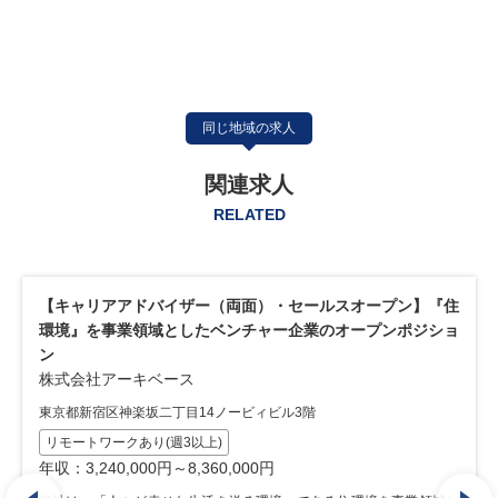
同じ地域の求人
関連求人
RELATED
プン】『住
【キャリアアドバイザー（営業未経験歓迎！）】求職
ンポジショ
業の間を取り持つ「両面型」のキャリアアドバイザー
株式会社アーキベース
東京都新宿区神楽坂二丁目14ノービィビル3階
建設業界特化
両面(両手)型・新規求人開拓なし
WLBを重視したい
営業・販売経験不問
年収：3,300,000円～8,290,000円