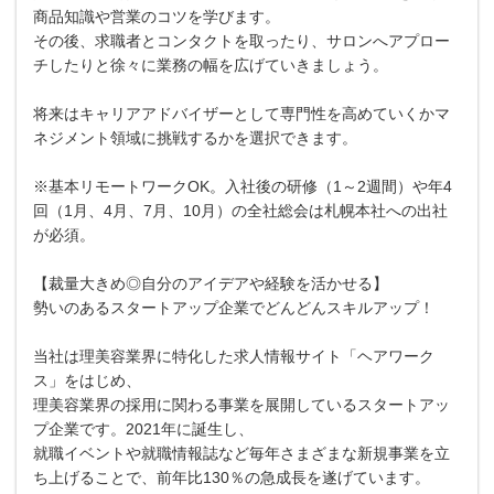
商品知識や営業のコツを学びます。
その後、求職者とコンタクトを取ったり、サロンへアプロー
チしたりと徐々に業務の幅を広げていきましょう。
将来はキャリアアドバイザーとして専門性を高めていくかマ
ネジメント領域に挑戦するかを選択できます。
※基本リモートワークOK。入社後の研修（1～2週間）や年4
回（1月、4月、7月、10月）の全社総会は札幌本社への出社
が必須。
【裁量大きめ◎自分のアイデアや経験を活かせる】
勢いのあるスタートアップ企業でどんどんスキルアップ！
当社は理美容業界に特化した求人情報サイト「ヘアワーク
ス」をはじめ、
理美容業界の採用に関わる事業を展開しているスタートアッ
プ企業です。2021年に誕生し、
就職イベントや就職情報誌など毎年さまざまな新規事業を立
ち上げることで、前年比130％の急成長を遂げています。