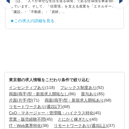
を事業領域と
当社は、「人々が幸せな生活を送る環境」である住環境を事業
ネルギー」・
しています。そして、「住環境」を支える産業を「エネルギ
「建設」・「不動産」・「資材」...
★この求人の詳細を見る
東京都の求人情報をこだわり条件で絞り込む
インセンティブあり
(118)
フレックス制度あり
(92)
両面(両手)型・新規求人開拓なし
(86)
賞与あり
(85)
片面(片手)型
(71)
両面(両手)型・新規求人開拓あり
(68)
リモートワークあり(週2以下)
(68)
CxO・マネージャー・管理職・ハイクラス特化
(45)
営業・販売経験不問
(45)
とにかく稼ぎたい
(40)
IT・Web業界特化
(38)
リモートワークあり(週3以上)
(37)