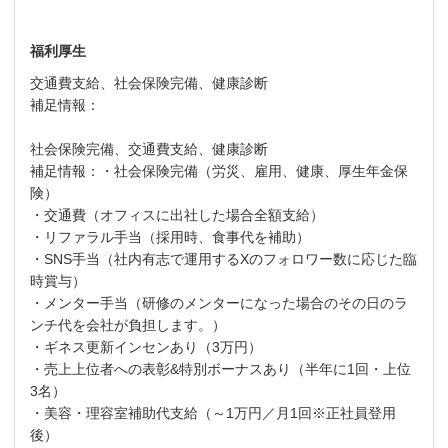
福利厚生
交通費支給、社会保険完備、健康診断
補足情報：
社会保険完備、交通費支給、健康診断
補足情報：・社会保険完備（労災、雇用、健康、厚生年金保
険）
・交通費（オフィスに出社した場合全額支給）
・リファラル手当（採用時、食事代を補助）
・SNS手当（社内有志で運用するXのフォロワー数に応じた臨
時賞与）
・メンター手当（研修のメンターになった場合のその日のラ
ンチ代を会社が負担します。）
・ギネス更新インセンあり（3万円）
・売上上位者への表彰&特別ボーナスあり（半年に1回・上位
3名）
・美容・理容室補助代支給（～1万円／月1回※正社員登用
後）