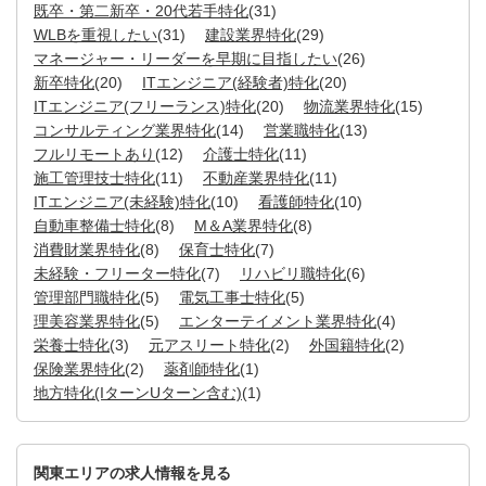
既卒・第二新卒・20代若手特化
(31)
WLBを重視したい
(31)
建設業界特化
(29)
マネージャー・リーダーを早期に目指したい
(26)
新卒特化
(20)
ITエンジニア(経験者)特化
(20)
ITエンジニア(フリーランス)特化
(20)
物流業界特化
(15)
コンサルティング業界特化
(14)
営業職特化
(13)
フルリモートあり
(12)
介護士特化
(11)
施工管理技士特化
(11)
不動産業界特化
(11)
ITエンジニア(未経験)特化
(10)
看護師特化
(10)
自動車整備士特化
(8)
M＆A業界特化
(8)
消費財業界特化
(8)
保育士特化
(7)
未経験・フリーター特化
(7)
リハビリ職特化
(6)
管理部門職特化
(5)
電気工事士特化
(5)
理美容業界特化
(5)
エンターテイメント業界特化
(4)
栄養士特化
(3)
元アスリート特化
(2)
外国籍特化
(2)
保険業界特化
(2)
薬剤師特化
(1)
地方特化(IターンUターン含む)
(1)
関東エリアの求人情報を見る