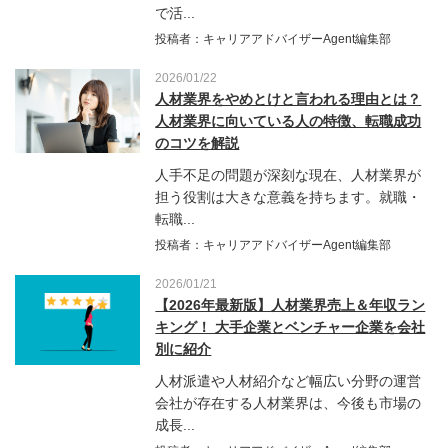
で活...
投稿者：キャリアアドバイザーAgent編集部
2026/01/22
人材業界をやめとけと言われる理由とは？
人材業界に向いている人の特徴、転職成功
のコツを解説
人手不足の問題が深刻な現在、人材業界が
担う役割は大きな意義を持ちます。就職・
転職...
投稿者：キャリアアドバイザーAgent編集部
2026/01/21
【2026年最新版】人材業界売上＆年収ラン
キング！ 大手企業とベンチャー企業を会社
別に紹介
人材派遣や人材紹介など幅広い分野の運営
会社が存在する人材業界は、今後も市場の
成長...