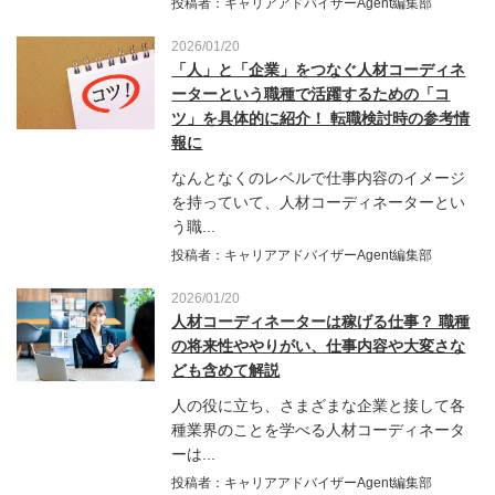
投稿者：キャリアアドバイザーAgent編集部
2026/01/20
「人」と「企業」をつなぐ人材コーディネ
ーターという職種で活躍するための「コ
ツ」を具体的に紹介！ 転職検討時の参考情
報に
なんとなくのレベルで仕事内容のイメージ
を持っていて、人材コーディネーターとい
う職...
投稿者：キャリアアドバイザーAgent編集部
2026/01/20
人材コーディネーターは稼げる仕事？ 職種
の将来性ややりがい、仕事内容や大変さな
ども含めて解説
人の役に立ち、さまざまな企業と接して各
種業界のことを学べる人材コーディネータ
ーは...
投稿者：キャリアアドバイザーAgent編集部