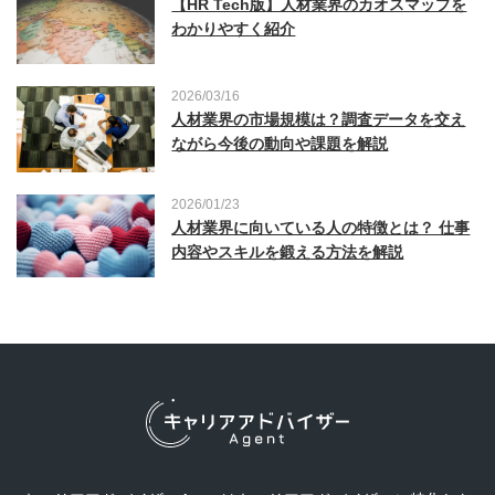
【HR Tech版】人材業界のカオスマップを
わかりやすく紹介
2026/03/16
人材業界の市場規模は？調査データを交え
ながら今後の動向や課題を解説
2026/01/23
人材業界に向いている人の特徴とは？ 仕事
内容やスキルを鍛える方法を解説