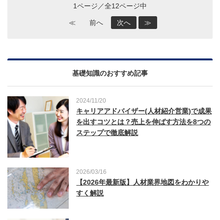
1ページ／全12ページ中
≪
前へ
次へ
≫
基礎知識のおすすめ記事
2024/11/20
キャリアアドバイザー(人材紹介営業)で成果
を出すコツとは？売上を伸ばす方法を8つの
ステップで徹底解説
2026/03/16
【2026年最新版】人材業界地図をわかりや
すく解説