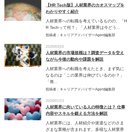
【HR Tech版】人材業界のカオスマップを
わかりやすく紹介
人材業界への転職を考えているものの、「H
R Techって何？」「人材業界は今どう...
投稿者：キャリアアドバイザーAgent編集部
2026/03/16
人材業界の市場規模は？調査データを交え
ながら今後の動向や課題を解説
人材業界への転職を考えたとき、まず気に
なるのは「この業界は伸びているのか？」
「将...
投稿者：キャリアアドバイザーAgent編集部
2026/01/23
人材業界に向いている人の特徴とは？ 仕事
内容やスキルを鍛える方法を解説
人材業界には、人材紹介や派遣などのさま
ざまな業種が含まれます。多様な人材業界