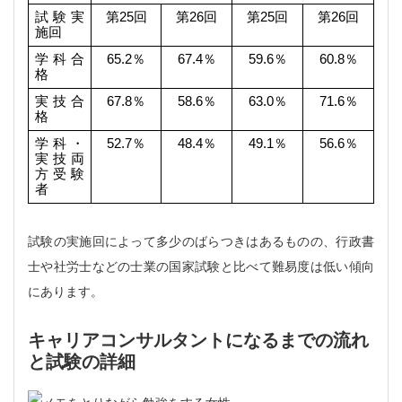
試験実
第25回
第26回
第25回
第26回
施回
学科合
65.2％
67.4％
59.6％
60.8％
格
実技合
67.8％
58.6％
63.0％
71.6％
格
学科・
52.7％
48.4％
49.1％
56.6％
実技両
方受験
者
試験の実施回によって多少のばらつきはあるものの、行政書
士や社労士などの士業の国家試験と比べて難易度は低い傾向
にあります。
キャリアコンサルタントになるまでの流れ
と試験の詳細