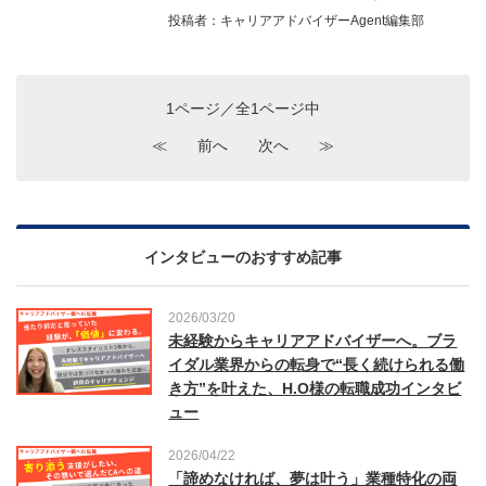
投稿者：キャリアアドバイザーAgent編集部
1ページ／全1ページ中
≪
前へ
次へ
≫
インタビューのおすすめ記事
2026/03/20
未経験からキャリアアドバイザーへ。ブラ
イダル業界からの転身で“長く続けられる働
き方”を叶えた、H.O様の転職成功インタビ
ュー
2026/04/22
「諦めなければ、夢は叶う」業種特化の両