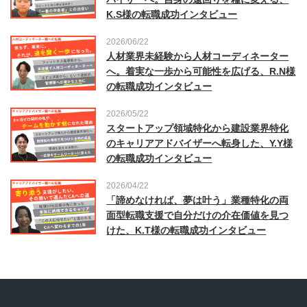
K.S様の転職成功インタビュー
2026/06/22
人材業界未経験から人材コーディネーター
へ。着実な一歩から可能性を広げる、R.N様
の転職成功インタビュー
2026/05/22
スタートアップ領域特化から建設業界特化
のキャリアアドバイザーへ転身した、Y.Y様
の転職成功インタビュー
2026/04/22
「諦めなければ、夢は叶う」業種特化の両
面型転職支援で自分だけの介在価値を見つ
けた、K.T様の転職成功インタビュー