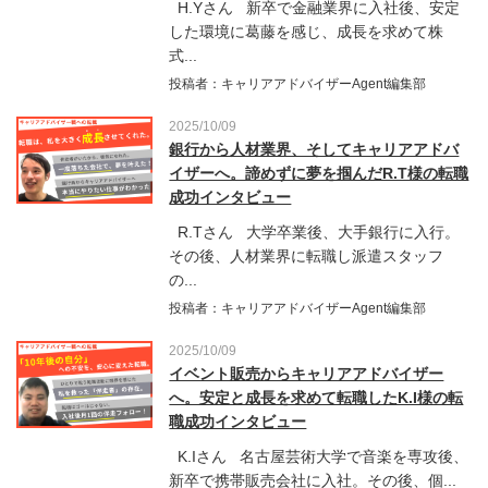
H.Yさん 新卒で金融業界に入社後、安定
した環境に葛藤を感じ、成長を求めて株
式...
投稿者：キャリアアドバイザーAgent編集部
2025/10/09
銀行から人材業界、そしてキャリアアドバ
イザーへ。諦めずに夢を掴んだR.T様の転職
成功インタビュー
R.Tさん 大学卒業後、大手銀行に入行。
その後、人材業界に転職し派遣スタッフ
の...
投稿者：キャリアアドバイザーAgent編集部
2025/10/09
イベント販売からキャリアアドバイザー
へ。安定と成長を求めて転職したK.I様の転
職成功インタビュー
K.Iさん 名古屋芸術大学で音楽を専攻後、
新卒で携帯販売会社に入社。その後、個...