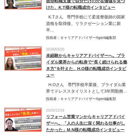
面型転職支援で自分だけの介在価値を見つ
けた、K.T様の転職成功インタビュー
K.Tさん 専門学校にて柔道整復師の国家
資格を取得後、リラクゼーション業に新
卒...
投稿者：キャリアアドバイザーAgent編集部
2026/03/20
未経験からキャリアアドバイザーへ。ブラ
イダル業界からの転身で“長く続けられる働
き方”を叶えた、H.O様の転職成功インタビ
ュー
H.Oさん 専門学校卒業後、ブライダル業
界でドレススタイリストとして3年間勤務...
投稿者：キャリアアドバイザーAgent編集部
2025/12/19
リフォーム営業マンからキャリアアドバイ
ザーへ。「人の人生に深く関わる仕事がし
たかった」M.N様の転職成功インタビュー