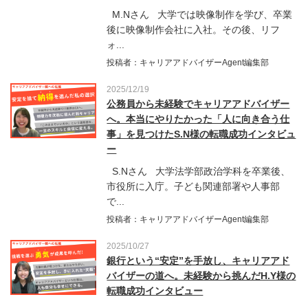
M.Nさん 大学では映像制作を学び、卒業
後に映像制作会社に入社。その後、リフ
ォ...
投稿者：キャリアアドバイザーAgent編集部
2025/12/19
公務員から未経験でキャリアアドバイザー
へ。本当にやりたかった「人に向き合う仕
事」を見つけたS.N様の転職成功インタビュ
ー
S.Nさん 大学法学部政治学科を卒業後、
市役所に入庁。子ども関連部署や人事部
で...
投稿者：キャリアアドバイザーAgent編集部
2025/10/27
銀行という“安定”を手放し、キャリアアド
バイザーの道へ。未経験から挑んだH.Y様の
転職成功インタビュー