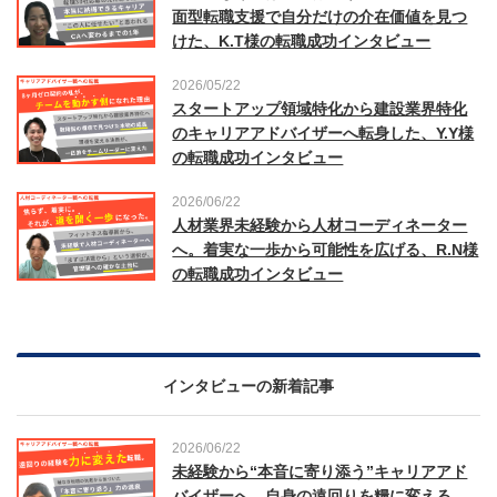
面型転職支援で自分だけの介在価値を見つ
けた、K.T様の転職成功インタビュー
2026/05/22
スタートアップ領域特化から建設業界特化
のキャリアアドバイザーへ転身した、Y.Y様
の転職成功インタビュー
2026/06/22
人材業界未経験から人材コーディネーター
へ。着実な一歩から可能性を広げる、R.N様
の転職成功インタビュー
インタビューの新着記事
2026/06/22
未経験から“本音に寄り添う”キャリアアド
バイザーへ。自身の遠回りを糧に変える、