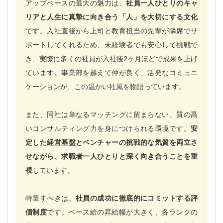
アップベースの最大の魅力は、
社員一人ひとりのキャ
リアと人生に真摯に向き合う「人」を大切にする文化
です。入社直後から上司と教育担当の先輩が隣席でサ
ポートしてくれるため、未経験者でも安心して挑戦で
き、実際に多くの社員が入社後2ヶ月ほどで成果を上げ
ています。事業部を越えて仲が良く、活発なコミュニ
ケーションが、この温かい社風を物語っています。
また、同社は単なるマッチングに留まらない、質の高
いコンサルティング力を身につけられる環境です。
安
定した経営基盤とベンチャーの挑戦的な気質を両立さ
せながら、求職者一人ひとりと深く向き合うことを重
視
しています。
特筆すべきは、
社員の成功に徹底的にコミットする評
価制度
です。ベース給の昇給幅が大きく、各ランクの