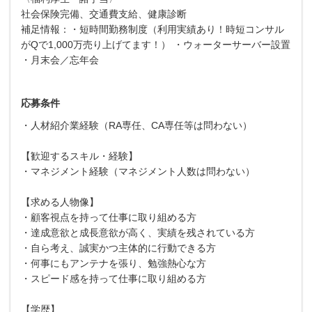
社会保険完備、交通費支給、健康診断
補足情報：・短時間勤務制度（利用実績あり！時短コンサル
がQで1,000万売り上げてます！） ・ウォーターサーバー設置
・月末会／忘年会
応募条件
・人材紹介業経験（RA専任、CA専任等は問わない）
【歓迎するスキル・経験】
・マネジメント経験（マネジメント人数は問わない）
【求める人物像】
・顧客視点を持って仕事に取り組める方
・達成意欲と成長意欲が高く、実績を残されている方
・自ら考え、誠実かつ主体的に行動できる方
・何事にもアンテナを張り、勉強熱心な方
・スピード感を持って仕事に取り組める方
【学歴】