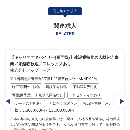
同じ地域の求人
関連求人
RELATED
)】建設業特化の人材紹介事
【キャリアアドバイザー(CA片面)／
り
業特化の人材紹介事業／フレックス
株式会社アップベース
ワーANNEX 3階
東京都目黒区青葉台3丁目1-18青葉台タワーA
不動産業界特化
施工管理技士特化
建設業界特化
不
インセンティブあり
両面(両手)型・新規求人開拓なし
イン
ぎたい
WLBを重視したい
フレックス制度あり
とにかく稼ぎたい
0円
年収：4,560,000円～12,000,000円
現在、人材不足や過酷な労働環境
日本の根幹を支える建設業界では、現在、
んな建設業界に対して、情報技術
などの深刻な問題が山積みです。 そんな