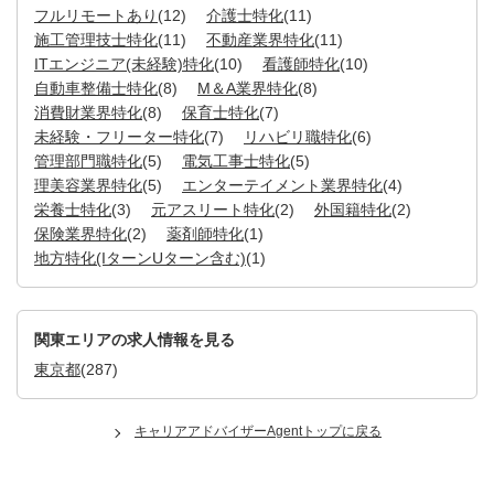
フルリモートあり
(12)
介護士特化
(11)
施工管理技士特化
(11)
不動産業界特化
(11)
ITエンジニア(未経験)特化
(10)
看護師特化
(10)
自動車整備士特化
(8)
M＆A業界特化
(8)
消費財業界特化
(8)
保育士特化
(7)
未経験・フリーター特化
(7)
リハビリ職特化
(6)
管理部門職特化
(5)
電気工事士特化
(5)
理美容業界特化
(5)
エンターテイメント業界特化
(4)
栄養士特化
(3)
元アスリート特化
(2)
外国籍特化
(2)
保険業界特化
(2)
薬剤師特化
(1)
地方特化(IターンUターン含む)
(1)
関東エリアの求人情報を見る
東京都
(287)
キャリアアドバイザーAgentトップに戻る