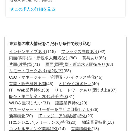
を最大限に活用し、持続的...
★この求人の詳細を見る
東京都の求人情報をこだわり条件で絞り込む
インセンティブあり
(118)
フレックス制度あり
(92)
両面(両手)型・新規求人開拓なし
(86)
賞与あり
(85)
片面(片手)型
(71)
両面(両手)型・新規求人開拓あり
(68)
リモートワークあり(週2以下)
(68)
CxO・マネージャー・管理職・ハイクラス特化
(45)
営業・販売経験不問
(45)
とにかく稼ぎたい
(40)
IT・Web業界特化
(38)
リモートワークあり(週3以上)
(37)
既卒・第二新卒・20代若手特化
(31)
WLBを重視したい
(31)
建設業界特化
(29)
マネージャー・リーダーを早期に目指したい
(26)
新卒特化
(20)
ITエンジニア(経験者)特化
(20)
ITエンジニア(フリーランス)特化
(20)
物流業界特化
(15)
コンサルティング業界特化
(14)
営業職特化
(13)