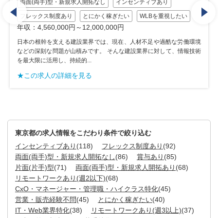
両面(両手)型・新規求人開拓なし
インセンティブあり
フレックス制度あり
とにかく稼ぎたい
WLBを重視したい
年収：4,560,000円～12,000,000円
日本の根幹を支える建設業界では、現在、人材不足や過酷な労働環境
などの深刻な問題が山積みです。 そんな建設業界に対して、情報技術
を最大限に活用し、持続的...
★この求人の詳細を見る
東京都の求人情報をこだわり条件で絞り込む
インセンティブあり
(118)
フレックス制度あり
(92)
両面(両手)型・新規求人開拓なし
(86)
賞与あり
(85)
片面(片手)型
(71)
両面(両手)型・新規求人開拓あり
(68)
リモートワークあり(週2以下)
(68)
CxO・マネージャー・管理職・ハイクラス特化
(45)
営業・販売経験不問
(45)
とにかく稼ぎたい
(40)
IT・Web業界特化
(38)
リモートワークあり(週3以上)
(37)