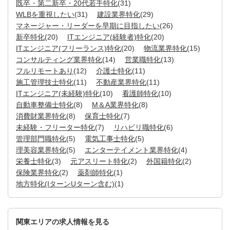
既卒・第二新卒・20代若手特化
(31)
WLBを重視したい
(31)
建設業界特化
(29)
マネージャー・リーダーを早期に目指したい
(26)
新卒特化
(20)
ITエンジニア(経験者)特化
(20)
ITエンジニア(フリーランス)特化
(20)
物流業界特化
(15)
コンサルティング業界特化
(14)
営業職特化
(13)
フルリモートあり
(12)
介護士特化
(11)
施工管理技士特化
(11)
不動産業界特化
(11)
ITエンジニア(未経験)特化
(10)
看護師特化
(10)
自動車整備士特化
(8)
M＆A業界特化
(8)
消費財業界特化
(8)
保育士特化
(7)
未経験・フリーター特化
(7)
リハビリ職特化
(6)
管理部門職特化
(5)
電気工事士特化
(5)
理美容業界特化
(5)
エンターテイメント業界特化
(4)
栄養士特化
(3)
元アスリート特化
(2)
外国籍特化
(2)
保険業界特化
(2)
薬剤師特化
(1)
地方特化(IターンUターン含む)
(1)
関東エリアの求人情報を見る