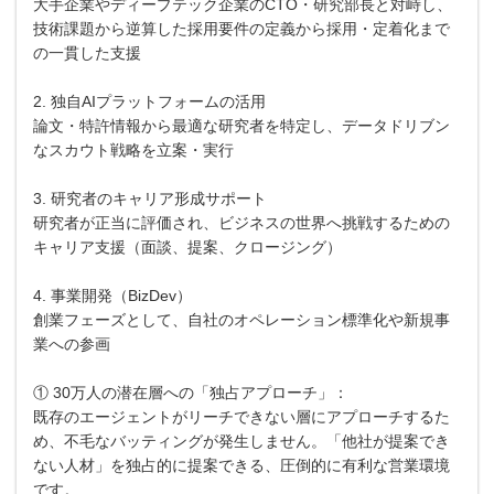
大手企業やディープテック企業のCTO・研究部長と対峙し、
技術課題から逆算した採用要件の定義から採用・定着化まで
の一貫した支援
2. 独自AIプラットフォームの活用
論文・特許情報から最適な研究者を特定し、データドリブン
なスカウト戦略を立案・実行
3. 研究者のキャリア形成サポート
研究者が正当に評価され、ビジネスの世界へ挑戦するための
キャリア支援（面談、提案、クロージング）
4. 事業開発（BizDev）
創業フェーズとして、自社のオペレーション標準化や新規事
業への参画
① 30万人の潜在層への「独占アプローチ」：
既存のエージェントがリーチできない層にアプローチするた
め、不毛なバッティングが発生しません。「他社が提案でき
ない人材」を独占的に提案できる、圧倒的に有利な営業環境
です。