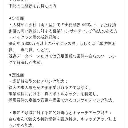
下記のご経験をお持ちの方
⚫︎定量面
・人材紹介会社（両面型）での実務経験 4年以上、または抽
象度の高い課題に対する営業/コンサルティング能力のある方
・ハイクラス層の成約経験：
決定年収800万円以上のハイクラス層、もしくは「希少技術
職」「専門職」などの、
既存データベースだけでは充足困難な案件を自らのソーシン
グで解決した実績。
⚫︎定性面
・課題解決型のヒアリング能力：
顧客の求人票をそのまま受け取るのではなく、
事業成長における「真のボトルネック」を特定し、
採用要件の定義や変更を提案できるコンサルティング能力。
・未知の領域に対する知的好奇心とキャッチアップ能力：
自ら進んで論文や特許情報を読み解き、キャッチアップしよ
うとする能力。