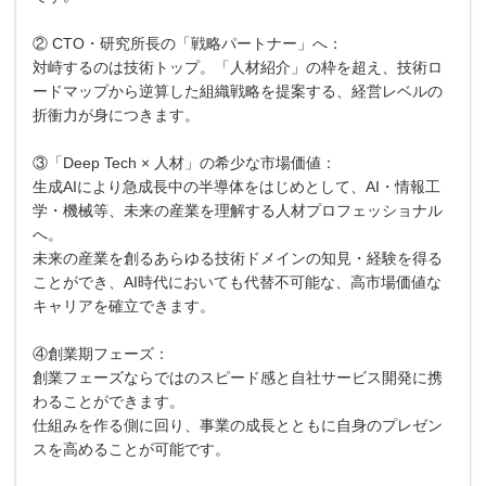
② CTO・研究所長の「戦略パートナー」へ：
対峙するのは技術トップ。「人材紹介」の枠を超え、技術ロ
ードマップから逆算した組織戦略を提案する、経営レベルの
折衝力が身につきます。
③「Deep Tech × 人材」の希少な市場価値：
生成AIにより急成長中の半導体をはじめとして、AI・情報工
学・機械等、未来の産業を理解する人材プロフェッショナル
へ。
未来の産業を創るあらゆる技術ドメインの知見・経験を得る
ことができ、AI時代においても代替不可能な、高市場価値な
キャリアを確立できます。
④創業期フェーズ：
創業フェーズならではのスピード感と自社サービス開発に携
わることができます。
仕組みを作る側に回り、事業の成長とともに自身のプレゼン
スを高めることが可能です。