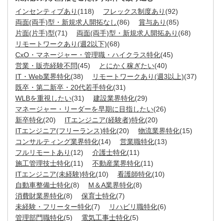
インセンティブあり
(118)
フレックス制度あり
(92)
両面(両手)型・新規求人開拓なし
(86)
賞与あり
(85)
片面(片手)型
(71)
両面(両手)型・新規求人開拓あり
(68)
リモートワークあり(週2以下)
(68)
CxO・マネージャー・管理職・ハイクラス特化
(45)
営業・販売経験不問
(45)
とにかく稼ぎたい
(40)
IT・Web業界特化
(38)
リモートワークあり(週3以上)
(37)
既卒・第二新卒・20代若手特化
(31)
WLBを重視したい
(31)
建設業界特化
(29)
マネージャー・リーダーを早期に目指したい
(26)
新卒特化
(20)
ITエンジニア(経験者)特化
(20)
ITエンジニア(フリーランス)特化
(20)
物流業界特化
(15)
コンサルティング業界特化
(14)
営業職特化
(13)
フルリモートあり
(12)
介護士特化
(11)
施工管理技士特化
(11)
不動産業界特化
(11)
ITエンジニア(未経験)特化
(10)
看護師特化
(10)
自動車整備士特化
(8)
M＆A業界特化
(8)
消費財業界特化
(8)
保育士特化
(7)
未経験・フリーター特化
(7)
リハビリ職特化
(6)
管理部門職特化
(5)
電気工事士特化
(5)