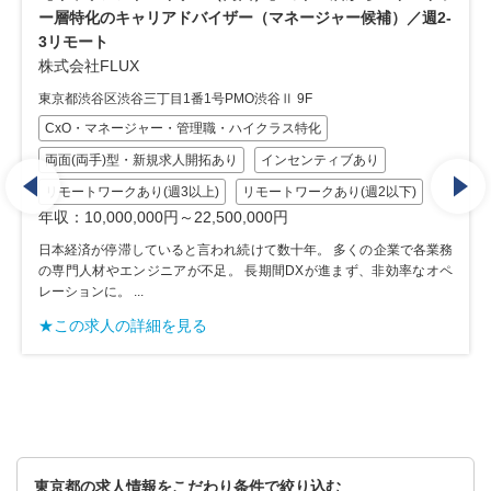
ー層特化のキャリアドバイザー（マネージャー候補）／週2-
3リモート
株式会社FLUX
東京都渋谷区渋谷三丁目1番1号PMO渋谷Ⅱ 9F
CxO・マネージャー・管理職・ハイクラス特化
両面(両手)型・新規求人開拓あり
インセンティブあり
リモートワークあり(週3以上)
リモートワークあり(週2以下)
年収：10,000,000円～22,500,000円
日本経済が停滞していると言われ続けて数十年。 多くの企業で各業務
の専門人材やエンジニアが不足。 長期間DXが進まず、非効率なオペ
レーションに。 ...
★この求人の詳細を見る
東京都の求人情報をこだわり条件で絞り込む