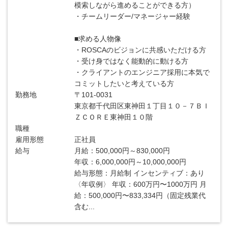
模索しながら進めることができる方）
・チームリーダー/マネージャー経験
■求める人物像
・ROSCAのビジョンに共感いただける方
・受け身ではなく能動的に動ける方
・クライアントのエンジニア採用に本気で
コミットしたいと考えている方
勤務地
〒101-0031
東京都千代田区東神田１丁目１０－７ＢＩ
ＺＣＯＲＥ東神田１０階
職種
雇用形態
正社員
給与
月給：500,000円～830,000円
年収：6,000,000円～10,000,000円
給与形態：月給制 インセンティブ：あり
〈年収例〉 年収：600万円〜1000万円 月
給：500,000円〜833,334円（固定残業代
含む...