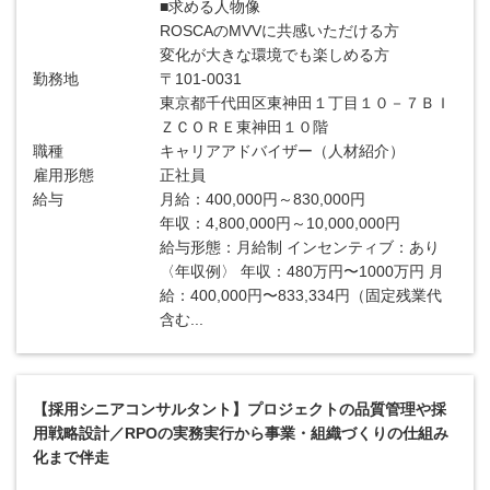
■求める人物像
ROSCAのMVVに共感いただける方
変化が大きな環境でも楽しめる方
勤務地
〒101-0031
東京都千代田区東神田１丁目１０－７ＢＩ
ＺＣＯＲＥ東神田１０階
職種
キャリアアドバイザー（人材紹介）
雇用形態
正社員
給与
月給：400,000円～830,000円
年収：4,800,000円～10,000,000円
給与形態：月給制 インセンティブ：あり
〈年収例〉 年収：480万円〜1000万円 月
給：400,000円〜833,334円（固定残業代
含む...
【採用シニアコンサルタント】プロジェクトの品質管理や採
用戦略設計／RPOの実務実行から事業・組織づくりの仕組み
化まで伴走