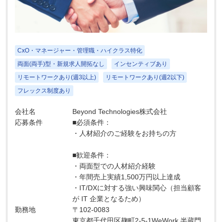
CxO・マネージャー・管理職・ハイクラス特化
両面(両手)型・新規求人開拓なし
インセンティブあり
リモートワークあり(週3以上)
リモートワークあり(週2以下)
フレックス制度あり
会社名
Beyond Technologies株式会社
応募条件
■必須条件：
・人材紹介のご経験をお持ちの方
■歓迎条件：
・両面型での人材紹介経験
・年間売上実績1,500万円以上達成
・IT/DXに対する強い興味関心（担当顧客
が IT 企業となるため）
勤務地
〒102-0083
東京都千代田区麹町2-5-1WeWork 半蔵門