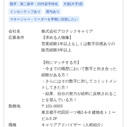
既卒・第二新卒・20代若手特化
片面(片手)型
インセンティブあり
賞与あり
マネージャー・リーダーを早期に目指したい
会社名
株式会社アロテックキャリア
応募条件
【求める人物像】
営業経験1年以上もしくは数字目標ありの
販売経験3年以上
【特にマッチする方】
・今までの職歴において数字と向き合った
経験がある方！
・さらにはその数字に対してコミットメン
トしてきた方！
・結果、自分の努力が給料に反映されるこ
とを望んでいる方！
勤務地
〒101-0003
東京都千代田区一ツ橋2-6-8 建物名トミー
ビル3 2F
職種
キャリアアドバイザー（人材紹介）