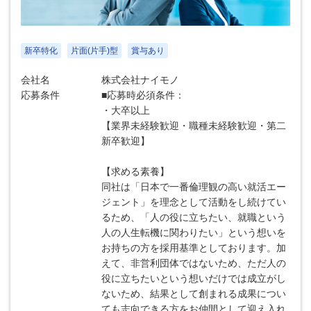
新卒特化
片面(片手)型
賞与あり
会社名
株式会社ナイモノ
応募条件
■応募時必須条件：
・大卒以上
【業界未経験歓迎・職種未経験歓迎・第二
新卒歓迎】
【求める素養】
同社は「日本で一番倫理観の高い就活エー
ジェント」を理念として活動をし続けてい
るため、「人の役に立ちたい、就職という
人の人生転機に関わりたい」という想いを
お持ちの方を採用基準としております。加
えて、非営利団体ではないため、ただ人の
役に立ちたいという想いだけでは成立がし
ないため、結果として創まれる成果につい
ても志向できる方をお仲間として迎え入れ