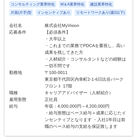
コンサルティング業界特化
M＆A業界特化
建設業界特化
片面(片手)型
インセンティブあり
リモートワークあり(週2以下)
会社名
株式会社MyVision
応募条件
【必須条件】
・大卒以上
・これまでの業務でPDCAを重視し、高い
成果を残してきた方
・人材紹介・コンサルタントなどの経験は
一切不問です
勤務地
〒100-0011
東京都千代田区内幸町2-1-6日比谷パーク
フロント 17階
職種
キャリアアドバイザー（人材紹介）
雇用形態
正社員
給与
年収：4,000,000円～4,200,000円
・給与形態はベース給与＋成果に応じたイ
ンセンティブとなります ・入社1年目は前
職のベース給与の支給を保証致します