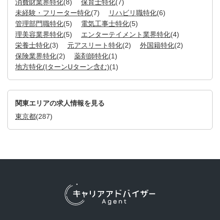
消費財業界特化
(8)
保育士特化
(7)
未経験・フリーター特化
(7)
リハビリ職特化
(6)
管理部門職特化
(5)
電気工事士特化
(5)
理美容業界特化
(5)
エンターテイメント業界特化
(4)
栄養士特化
(3)
元アスリート特化
(2)
外国籍特化
(2)
保険業界特化
(2)
薬剤師特化
(1)
地方特化(IターンUターン含む)
(1)
関東エリアの求人情報を見る
東京都
(287)