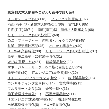
東京都の求人情報をこだわり条件で絞り込む
インセンティブあり
(118)
フレックス制度あり
(92)
両面(両手)型・新規求人開拓なし
(86)
賞与あり
(85)
片面(片手)型
(71)
両面(両手)型・新規求人開拓あり
(68)
リモートワークあり(週2以下)
(68)
CxO・マネージャー・管理職・ハイクラス特化
(45)
営業・販売経験不問
(45)
とにかく稼ぎたい
(40)
IT・Web業界特化
(38)
リモートワークあり(週3以上)
(37)
既卒・第二新卒・20代若手特化
(31)
WLBを重視したい
(31)
建設業界特化
(29)
マネージャー・リーダーを早期に目指したい
(26)
新卒特化
(20)
ITエンジニア(経験者)特化
(20)
ITエンジニア(フリーランス)特化
(20)
物流業界特化
(15)
コンサルティング業界特化
(14)
営業職特化
(13)
フルリモートあり
(12)
介護士特化
(11)
施工管理技士特化
(11)
不動産業界特化
(11)
ITエンジニア(未経験)特化
(10)
看護師特化
(10)
自動車整備士特化
(8)
M＆A業界特化
(8)