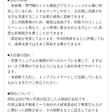
・技術職・専門職のミドル層及びプロフェッショナル層に特
化しているため、スキルマッチしやすく、入社後に活躍され
る方を支援することで企業の成長に貢献できます。
・主に内勤業務のため、服装は自由です。対面でのコミュニ
ケーションと異なり、より簡潔に要点を伝える力といった高
度な折衝能力を磨くことができます。
・固定給が充実しております。年4回実績をもとに評価してお
り、成果次第では大きく昇給する事ができます。
■入社後の流れ：
・営業マニュアルの展開や日々のロープレを通じて、まずは
お一人で業務ができるようになるよう会社全体でサポートし
ます。
・未経験で入社し、トッププレイヤーとして活躍している人
もおりますのでご安心ください。
■同社について：
同社は2017年に代表が設立した人材紹介会社です。
代表は過去不動産リース会社や人材派遣会社で事業立ち上げ
に携わった経験があり、その経験をもとに設立しておりま