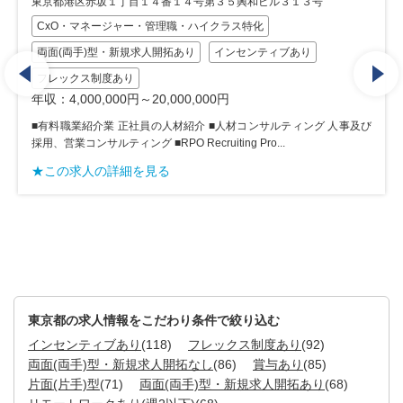
３５興和ビル３１３号
東京都港区海岸1丁目2-20 汐留ビルディング
クラス特化
営業職特化
両面(両手)型・新規求人開
年収：4,000,000円～12,000,000円
インセンティブあり
（1）ハイクラス転職支援 年収800万以
ー・CEO候補・工場長といったポジショ
0円
ス。 （2）BtoB...
■人材コンサルティング 人事及び
★この求人の詳細を見る
ing Pro...
東京都の求人情報をこだわり条件で絞り込む
インセンティブあり
(118)
フレックス制度あり
(92)
両面(両手)型・新規求人開拓なし
(86)
賞与あり
(85)
片面(片手)型
(71)
両面(両手)型・新規求人開拓あり
(68)