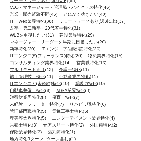
リモートワークあり(週2以下)
(68)
CxO・マネージャー・管理職・ハイクラス特化
(45)
営業・販売経験不問
(45)
とにかく稼ぎたい
(40)
IT・Web業界特化
(38)
リモートワークあり(週3以上)
(37)
既卒・第二新卒・20代若手特化
(31)
WLBを重視したい
(31)
建設業界特化
(29)
マネージャー・リーダーを早期に目指したい
(26)
新卒特化
(20)
ITエンジニア(経験者)特化
(20)
ITエンジニア(フリーランス)特化
(20)
物流業界特化
(15)
コンサルティング業界特化
(14)
営業職特化
(13)
フルリモートあり
(12)
介護士特化
(11)
施工管理技士特化
(11)
不動産業界特化
(11)
ITエンジニア(未経験)特化
(10)
看護師特化
(10)
自動車整備士特化
(8)
M＆A業界特化
(8)
消費財業界特化
(8)
保育士特化
(7)
未経験・フリーター特化
(7)
リハビリ職特化
(6)
管理部門職特化
(5)
電気工事士特化
(5)
理美容業界特化
(5)
エンターテイメント業界特化
(4)
栄養士特化
(3)
元アスリート特化
(2)
外国籍特化
(2)
保険業界特化
(2)
薬剤師特化
(1)
地方特化(IターンUターン含む)
(1)