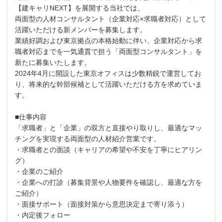
【建キャリNEXT】を展開する当社では、
両面型の人材コンサルタント（企業対応×求職者対応）として
活躍いただける新メンバーを募集します。
業績好調および東京拠点の本格始動に伴い、企業対応から求
職者対応までを一気通貫で担う「両面型コンサルタント」を
新たに募集いたします。
2024年4月に開設した東京オフィスは少数精鋭で運営してお
り、将来的な幹部候補として活躍いただける方を求めていま
す。
■仕事内容
「求職者」と「企業」の双方と直接やり取りし、最適なマッ
チングを実現する両面型の人材紹介営業です。
・求職者との面談（キャリアの希望や不安を丁寧にヒアリン
グ）
・企業のご紹介
・企業への打診（募集背景や人物要件を確認し、最適な方を
ご紹介）
・面接サポート（面接対策から意思決定まで寄り添う）
・内定後フォロー