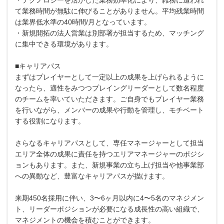
て業務時間が無駄に伸びることがありません。平均残業時間
は業界低水準の40時間/月となっています。
・新規開拓の法人営業は別部署が担当するため、マッチング
に集中できる環境があります。
■キャリアパス
まずはプレイヤーとして一定以上の成果を上げられるように
なったら、適性をみつつプレイングリーダーとして数名程度
のチームを率いていただきます。ご自身でもプレイヤー業務
を行いながら、メンバーの成果や行動を管理し、モチベート
する役割になります。
さらなるキャリアパスとして、専任マネージャーとして担当
エリア全体の成果に責任を持つエリアマネージャーのポジシ
ョンもあります。また、新規事業の立ち上げ担当や他事業部
への異動など、豊富なキャリアパスが描けます。
来期450名採用に伴い、3〜6ヶ月以内に4〜5名のマネジメン
ト、リーダーポジションが必要になる成長性の高い組織で、
マネジメントの機会を積むことができます。