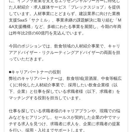
に、インフラ産業を支えるエッセンシャルワーカーに特化し
た人材紹介・求人媒体サービス「プレックスジョブ」を提供
しています。人材事業にとどまらず、建設業界に向けた業務
支援SaaS「サクミル」、事業承継の課題解決に取り組む「M
&A支援機構」など、多岐にわたる事業を展開し、今期の年商
は昨年比2倍の60億円を見込んでいます。
今回のポジションでは、飲食領域の人材紹介事業で、キャリ
アアドバイザー・リクルーティングアドバイザーの両面を担
っていただきます。
■キャリアパートナーの役割
弊社のキャリアパートナーは、飲食領域(居酒屋、中食等幅広
く)に特化した人材紹介事業で、採用したい飲食企業様（以
下、企業）と仕事を探している求職者様（以下、求職者）を
マッチングする役割を担当しています。
仕事を探している求職者様のキャリアプランや、現職での悩
みなどをヒアリングし、セールスが契約した企業の中でマッ
チする求人を見つけ、求職者に求人を、企業に求職者の提案
を行い、採用・入社までサポートします。