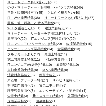
リモートワークあり(週2以下)
(68)
CxO・マネージャー・管理職・ハイクラス特化
(45)
営業・販売経験不問
(45)
とにかく稼ぎたい
(40)
IT・Web業界特化
(38)
リモートワークあり(週3以上)
(37)
既卒・第二新卒・20代若手特化
(31)
WLBを重視したい
(31)
建設業界特化
(29)
マネージャー・リーダーを早期に目指したい
(26)
新卒特化
(20)
ITエンジニア(経験者)特化
(20)
ITエンジニア(フリーランス)特化
(20)
物流業界特化
(15)
コンサルティング業界特化
(14)
営業職特化
(13)
フルリモートあり
(12)
介護士特化
(11)
施工管理技士特化
(11)
不動産業界特化
(11)
ITエンジニア(未経験)特化
(10)
看護師特化
(10)
自動車整備士特化
(8)
M＆A業界特化
(8)
消費財業界特化
(8)
保育士特化
(7)
未経験・フリーター特化
(7)
リハビリ職特化
(6)
管理部門職特化
(5)
電気工事士特化
(5)
理美容業界特化
(5)
エンターテイメント業界特化
(4)
栄養士特化
(3)
元アスリート特化
(2)
外国籍特化
(2)
保険業界特化
(2)
薬剤師特化
(1)