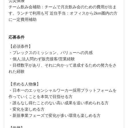
労災保険
チーム飲み会補助：チームで月次飲み会のための費用が出ま
す。ランチで利用も可 近住手当：オフィスから2km圏内の方
に一定費用補助
応募条件
【必須条件】
・プレックスのミッション、バリューへの共感
・個人,法人問わず販売接客/営業経験
・目標数字があり、それに向かって達成するための努力をさ
れた経験
【求める人物像】
・日本一のエッセンシャルワーカー採用プラットフォームを
作っていくことを本気で目指せる方
・誰もなし得たことのない高い成果を追い求められる方
・変化を楽しめる方
・新規事業フェーズで変化が多い環境も楽しめる方
【学歴】