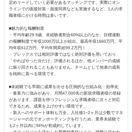
定めリードしていく必要があるマッチングです。実際にオン
ラインでの面接対策・面接同席なども実施するなど、1人の求
職者様にかける時間は多いです。
■魅力的な報酬制度
・平均年齢29.9歳、未経験者割合60%以上のなか、目標連動
の報酬制度で年収1000万以上が続出。最高年収1660万円、平
均年収612万円、平均年間昇給99.2万円！
・プレックスでは相対評価ではなく絶対評価を用いており、
「やればやった分だけ」評価されるほか、他メンバーの成績
に振り回されることもありません。チームとして他者の成長
を純粋に喜べる環境です。
■未経験でも早期に成果を出せる圧倒的な仕組み化・効率化
・集客力に強みがあり、月間47,000名の新規求職者様の登録
があります。課題を持つフレッシュな求職者様に次々と対応
できるため、成果を上げやすい環境です。
・新人へのサポート体制も万全。入社後1~2ヶ月は少数でマネ
ージャーの元でオンボーディングを行うため、業界未経験で
も2ヶ月以内に94%が初成約しています。
・テクノロジーを活かした業務効率化により、雑務に追われ