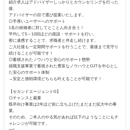
紹介求人はアドバイザーしっかりとカウンセリングを行った
後、
アドバイザーの目で選び提案いたします。
◎手厚いユーザーへのサポート
1名の候補者に対してとことん向き合う！
平均して5～10回ほどの面談・サポートを行い、
密に連携することで、求職者と伴走し続けます。
ご入社後も一定期間サポートを行うことで、最後まで見守り
続けることが可能です！
◎蓄積されたノウハウと安心のサポート態勢
就職支援事業で蓄積された豊富なノウハウとOJTを中心とし
た安心のサポート体制
→安定と挑戦環境どちらも叶えることが可能です！
【セカンドエージェントG】
◎チャンスと裁量
既卒向け事業は2年ほど前に立ち上げたまだまだ拡大中の事
業。
そのため、ご本人のやる気があれば以下のようなことにもチ
ャレンジが可能です。
ex)