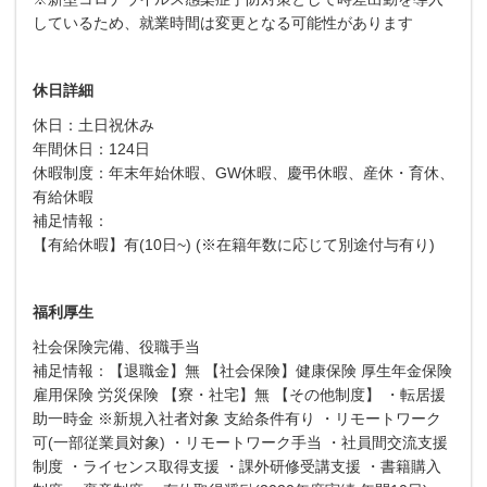
しているため、就業時間は変更となる可能性があります
休日詳細
休日：土日祝休み
年間休日：124日
休暇制度：年末年始休暇、GW休暇、慶弔休暇、産休・育休、
有給休暇
補足情報：
【有給休暇】有(10日~) (※在籍年数に応じて別途付与有り)
福利厚生
社会保険完備、役職手当
補足情報：【退職金】無 【社会保険】健康保険 厚生年金保険
雇用保険 労災保険 【寮・社宅】無 【その他制度】 ・転居援
助一時金 ※新規入社者対象 支給条件有り ・リモートワーク
可(一部従業員対象) ・リモートワーク手当 ・社員間交流支援
制度 ・ライセンス取得支援 ・課外研修受講支援 ・書籍購入