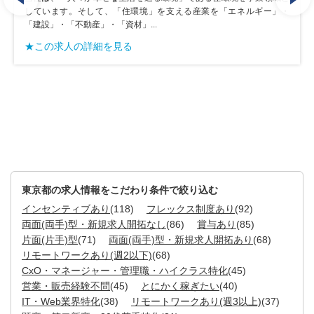
当社は、「人々が幸せな生活を送る環境」である住環境を事業領域と
しています。そして、「住環境」を支える産業を「エネルギー」・
「建設」・「不動産」・「資材」...
★この求人の詳細を見る
東京都の求人情報をこだわり条件で絞り込む
インセンティブあり
(118)
フレックス制度あり
(92)
両面(両手)型・新規求人開拓なし
(86)
賞与あり
(85)
片面(片手)型
(71)
両面(両手)型・新規求人開拓あり
(68)
リモートワークあり(週2以下)
(68)
CxO・マネージャー・管理職・ハイクラス特化
(45)
営業・販売経験不問
(45)
とにかく稼ぎたい
(40)
IT・Web業界特化
(38)
リモートワークあり(週3以上)
(37)