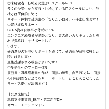
◎未経験者・転職者の選ぶITスクールNo.1！
多くの受講生から支持され続けているITスクールにより、他
社とは圧倒的に違う、
サポート体制で受講生の「なりたい自分」へ伴走出来ます！
◎資格取得サポート
CCNA資格合格率が脅威の99%！
エンジニア経験者が講師となり、質の高いカリキュラムと教
材で資格取得をサポートして
います。
受講進捗の管理やサポートを通じて、受講生が資格取得した
際には共に喜び、
直接感謝される機会が多いです！
◎受講生へのフォロー体制
履歴書・職務経歴書の作成、面接の練習、自己PR方法、面接
の日程調整など全てをサ ポートし、とことんこだわった
サービス提供が出来ます！
【配属先情報】
就職支援事業部_既卒・第二新卒Div
セカンドエージェントG