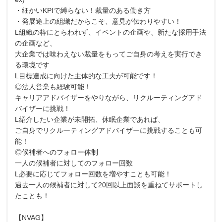
・細かいKPIで縛らない！裁量のある働き方
・発展途上の組織だからこそ、意見が伝わりやすい！
L組織の枠にとらわれず、イベントの企画や、新たな採用手法
の企画など、
大企業では味わえない裁量をもってご自身の考えを実行でき
る環境です
L目標達成に向けた主体的な工夫が可能です！
◎法人営業も経験可能！
キャリアアドバイザーをやりながら、リクルーティングアド
バイザーに挑戦！
L紹介したい企業が未開拓、休眠企業であれば、
ご自身でリクルーティングアドバイザーに挑戦することも可
能！
◎候補者へのフォロー体制
一人の候補者に対してのフォロー回数
L必要に応じてフォロー回数を増やすことも可能！
過去一人の候補者に対して20回以上面談を重ねてサポートし
たことも！
【NVAG】