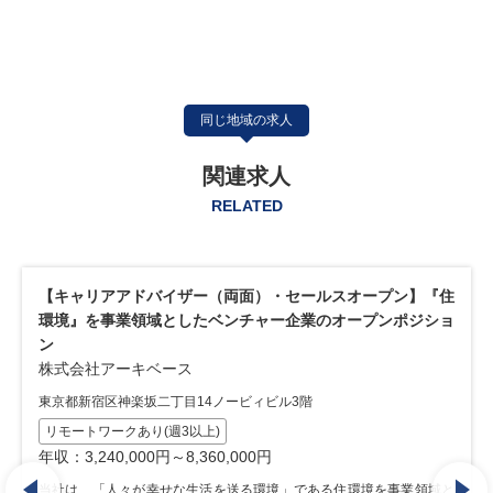
同じ地域の求人
関連求人
RELATED
【キャリアアドバイザー（営業未経験歓迎！）】求職者と企
業の間を取り持つ「両面型」のキャリアアドバイザー
株式会社アーキベース
東京都新宿区神楽坂二丁目14ノービィビル3階
建設業界特化
両面(両手)型・新規求人開拓なし
WLBを重視したい
営業・販売経験不問
年収：3,300,000円～8,290,000円