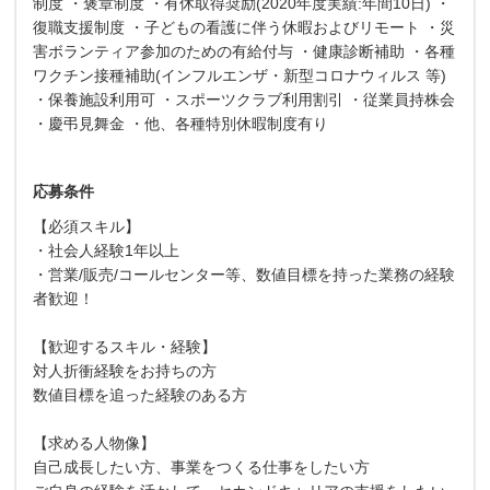
制度 ・褒章制度 ・有休取得奨励(2020年度実績:年間10日) ・
復職支援制度 ・子どもの看護に伴う休暇およびリモート ・災
害ボランティア参加のための有給付与 ・健康診断補助 ・各種
ワクチン接種補助(インフルエンザ・新型コロナウィルス 等)
・保養施設利用可 ・スポーツクラブ利用割引 ・従業員持株会
・慶弔見舞金 ・他、各種特別休暇制度有り
応募条件
【必須スキル】
・社会人経験1年以上
・営業/販売/コールセンター等、数値目標を持った業務の経験
者歓迎！
【歓迎するスキル・経験】
対人折衝経験をお持ちの方
数値目標を追った経験のある方
【求める人物像】
自己成長したい方、事業をつくる仕事をしたい方