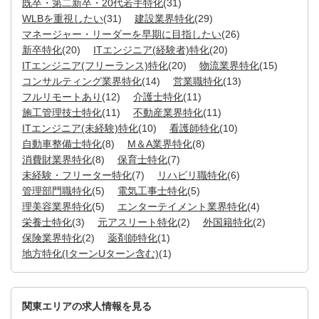
既卒・第二新卒・20代若手特化
(31)
WLBを重視したい
(31)
建設業界特化
(29)
マネージャー・リーダーを早期に目指したい
(26)
新卒特化
(20)
ITエンジニア(経験者)特化
(20)
ITエンジニア(フリーランス)特化
(20)
物流業界特化
(15)
コンサルティング業界特化
(14)
営業職特化
(13)
フルリモートあり
(12)
介護士特化
(11)
施工管理技士特化
(11)
不動産業界特化
(11)
ITエンジニア(未経験)特化
(10)
看護師特化
(10)
自動車整備士特化
(8)
M＆A業界特化
(8)
消費財業界特化
(8)
保育士特化
(7)
未経験・フリーター特化
(7)
リハビリ職特化
(6)
管理部門職特化
(5)
電気工事士特化
(5)
理美容業界特化
(5)
エンターテイメント業界特化
(4)
栄養士特化
(3)
元アスリート特化
(2)
外国籍特化
(2)
保険業界特化
(2)
薬剤師特化
(1)
地方特化(IターンUターン含む)
(1)
関東エリアの求人情報を見る