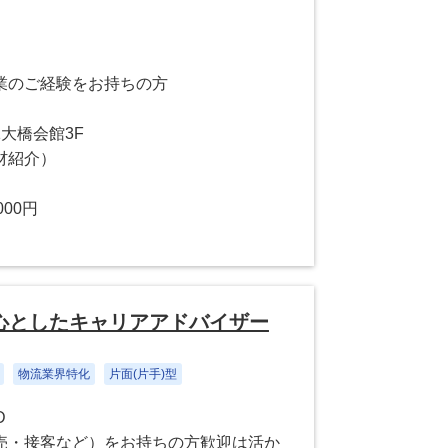
業のご経験をお持ちの方
1大橋会館3F
材紹介）
000円
心としたキャリアアドバイザー
物流業界特化
片面(片手)型
D
売・接客など）をお持ちの方歓迎は活か