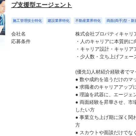
プ支援型エージェント
施工管理技士特化
建設業界特化
不動産業界特化
両面(両手)型・
会社名
株式会社プロパティキャリ
応募条件
・人のキャリアに本質的に
・キャリア設計・キャリア
・少人数・立ち上げフェー
(優先1)人材紹介経験者で
● 数や成約を追うだけのマ
● 求職者のキャリアアップ
● 理論を武器に、エージェ
● 両面経験を昇華させ、
したい方
● 事業立ち上げ期に深く
方
● スカウトや面談だけで