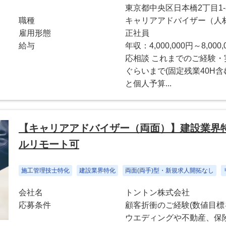
東京都中央区日本橋2丁目1
職種
キャリアアドバイザー（人
雇用形態
正社員
給与
年収：4,000,000円～8,000,
応相談 これまでのご経験・実
ぐらいまで(固定残業40H含
と個人予算...
【キャリアアドバイザー（両面）】建設業界
ルリモート可
施工管理技士特化
建設業界特化
両面(両手)型・新規求人開拓なし
会社名
トントン株式会社
応募条件
顧客折衝のご経験(数値目標
ウエディングや不動産、保