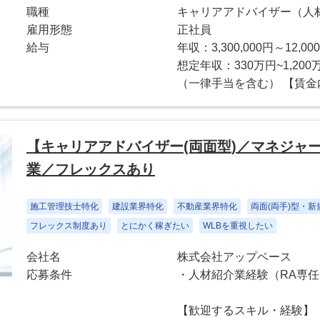
職種
キャリアアドバイザー（人
雇用形態
正社員
給与
年収：3,300,000円～12,000
想定年収：330万円~1,200
（一律手当を含む） 【賃金内訳
【キャリアアドバイザー(両面型)／マネジャ
業／フレックスあり
施工管理技士特化
建設業界特化
不動産業界特化
両面(両手)型・
フレックス制度あり
とにかく稼ぎたい
WLBを重視したい
会社名
株式会社アップベース
応募条件
・人材紹介業経験（RA専任
【歓迎するスキル・経験】