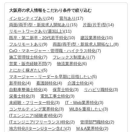
大阪府の求人情報をこだわり条件で絞り込む
インセンティブあり
(24)
賞与あり
(17)
両面(両手)型・新規求人開拓あり
(15)
片面(片手)型
(14)
リモートワークあり(週3以上)
(11)
既卒・第二新卒・20代若手特化
(10)
建設業界特化
(10)
フルリモートあり
(9)
両面(両手)型・新規求人開拓なし
(8)
CxO・マネージャー・管理職・ハイクラス特化
(7)
施工管理技士特化
(7)
フレックス制度あり
(7)
営業・販売経験不問
(7)
物流業界特化
(6)
とにかく稼ぎたい
(5)
マネージャー・リーダーを早期に目指したい
(5)
新卒特化
(4)
看護師特化
(4)
介護士特化
(4)
自動車整備士特化
(4)
保育士特化
(3)
リハビリ職特化
(3)
栄養士特化
(3)
電気工事士特化
(3)
未経験・フリーター特化
(3)
IT・Web業界特化
(3)
コンサルティング業界特化
(3)
WLBを重視したい
(3)
ITエンジニア(経験者)特化
(2)
ITエンジニア(フリーランス)特化
(2)
管理部門職特化
(2)
地方特化(IターンUターン含む)
(2)
M＆A業界特化
(2)