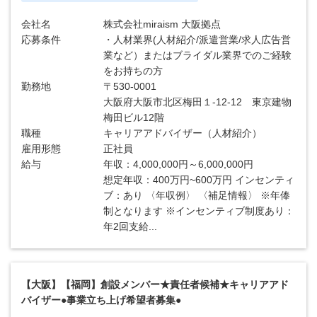
会社名
株式会社miraism 大阪拠点
応募条件
・人材業界(人材紹介/派遣営業/求人広告営
業など）またはブライダル業界でのご経験
をお持ちの方
勤務地
〒530-0001
大阪府大阪市北区梅田１-12-12 東京建物
梅田ビル12階
職種
キャリアアドバイザー（人材紹介）
雇用形態
正社員
給与
年収：4,000,000円～6,000,000円
想定年収：400万円~600万円 インセンティ
ブ：あり 〈年収例〉 〈補足情報〉 ※年俸
制となります ※インセンティブ制度あり：
年2回支給...
【大阪】【福岡】創設メンバー★責任者候補★キャリアアド
バイザー●事業立ち上げ希望者募集●