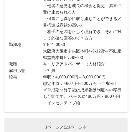
・他者の意見を成長の機会と捉え、素直に
受け止められる方
・何事にも真摯に取り組むことができる／
目標達成意欲の高い方
・相手の意図を正しく理解でき、それに対
して的確な回答のできる方
勤務地
〒541-0053
大阪府大阪市中央区本町4‐2‐12野村不動産
御堂筋本町ビル9F‐03
職種
キャリアアドバイザー（人材紹介）
雇用形態
正社員
給与
年収：4,600,000円～8,000,000円
想定年収：460万円~800万円 〈年収例〉
※育成期間終了後は成果報酬制度への移行
も可能です。 ベース給480万円～800万円
＋インセンティブ給...
1ページ／全1ページ中