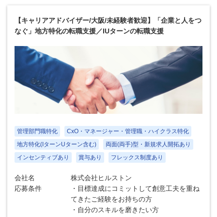
【キャリアアドバイザー/大阪/未経験者歓迎】「企業と人をつ
なぐ」地方特化の転職支援／IUターンの転職支援
管理部門職特化
CxO・マネージャー・管理職・ハイクラス特化
地方特化(IターンUターン含む)
両面(両手)型・新規求人開拓あり
インセンティブあり
賞与あり
フレックス制度あり
会社名
株式会社ヒルストン
応募条件
・目標達成にコミットして創意工夫を重ね
てきたご経験をお持ちの方
・自分のスキルを磨きたい方