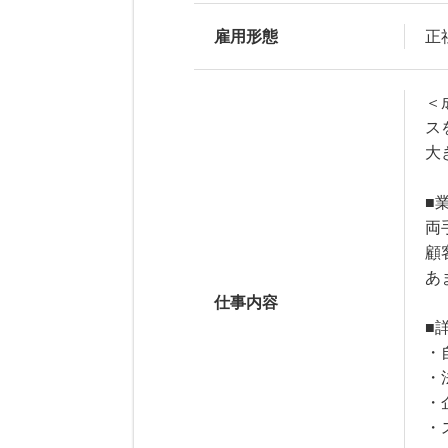
雇用形態
正
＜
ス
大
■
両
顧
あ
仕事内容
■
・
・
・
・