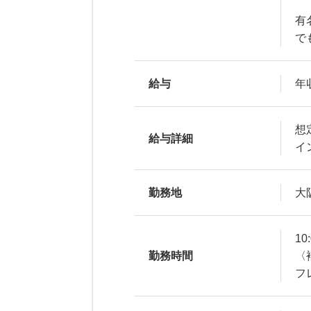
有
で
給与
年収
想
給与詳細
イ
勤務地
大
10
勤務時間
〈
フ