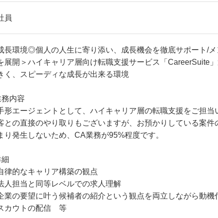
社員
成長環境◎個人の人生に寄り添い、成長機会を徹底サポート/メ
を展開＞ハイキャリア層向け転職支援サービス「CareerSuite
きく、スピーディな成長が出来る環境
業務内容
手形エージェントとして、ハイキャリア層の転職支援をご担当
客との直接のやり取りもございますが、お預かりしている案件
まり発生しないため、CA業務が95%程度です。
詳細
自律的なキャリア構築の観点
法人担当と同等レベルでの求人理解
企業の要望に叶う候補者の紹介という観点を両立しながら動機
スカウトの配信 等