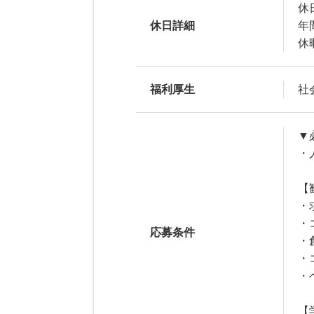
休
休日詳細
年
休
福利厚生
社
▼
・
【
・
・
応募条件
・
・
・
【