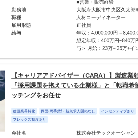
■営業・販売経験
勤務地
大阪府大阪市中央区久太郎町４
職種
人材コーディネーター
雇用形態
正社員
給与
年収：4,000,000円～8,400,
想定年収：400万円~840
与＞ 月給：23万∼25万+イ
【キャリアアドバイザー（CARA）】製造業
「採用課題を抱えている企業様」と「転職希
ッチングをお任せ
建設業界特化
両面(両手)型・新規求人開拓なし
インセンティブあり
フレックス制度あり
会社名
株式会社テックオーシャン