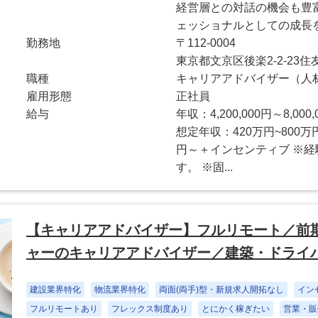
経営層との対話の機会も豊
ェッショナルとしての成長
勤務地
〒112-0004
東京都文京区後楽2-2-23
職種
キャリアアドバイザー（人
雇用形態
正社員
給与
年収：4,200,000円～8,000,
想定年収：420万円~800
円～＋インセンティブ ※
す。 ※固...
【キャリアアドバイザー】フルリモート／前期
ャーのキャリアアドバイザー／建築・ドライ
建設業界特化
物流業界特化
両面(両手)型・新規求人開拓なし
イン
フルリモートあり
フレックス制度あり
とにかく稼ぎたい
営業・販