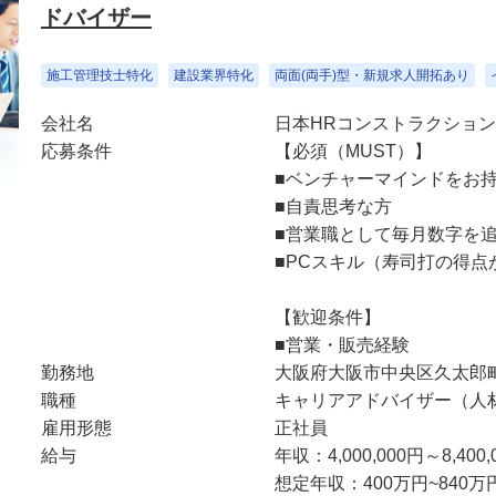
ドバイザー
施工管理技士特化
建設業界特化
両面(両手)型・新規求人開拓あり
会社名
日本HRコンストラクション
応募条件
【必須（MUST）】
■ベンチャーマインドをお
■自責思考な方
■営業職として毎月数字を
■PCスキル（寿司打の得点
【歓迎条件】
■営業・販売経験
勤務地
大阪府大阪市中央区久太郎町４
職種
キャリアアドバイザー（人
雇用形態
正社員
給与
年収：4,000,000円～8,400,
想定年収：400万円~840