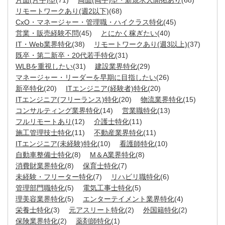
片面(片手)型
(71)
両面(両手)型・新規求人開拓あり
(68)
リモートワークあり(週2以下)
(68)
CxO・マネージャー・管理職・ハイクラス特化
(45)
営業・販売経験不問
(45)
とにかく稼ぎたい
(40)
IT・Web業界特化
(38)
リモートワークあり(週3以上)
(37)
既卒・第二新卒・20代若手特化
(31)
WLBを重視したい
(31)
建設業界特化
(29)
マネージャー・リーダーを早期に目指したい
(26)
新卒特化
(20)
ITエンジニア(経験者)特化
(20)
ITエンジニア(フリーランス)特化
(20)
物流業界特化
(15)
コンサルティング業界特化
(14)
営業職特化
(13)
フルリモートあり
(12)
介護士特化
(11)
施工管理技士特化
(11)
不動産業界特化
(11)
ITエンジニア(未経験)特化
(10)
看護師特化
(10)
自動車整備士特化
(8)
M＆A業界特化
(8)
消費財業界特化
(8)
保育士特化
(7)
未経験・フリーター特化
(7)
リハビリ職特化
(6)
管理部門職特化
(5)
電気工事士特化
(5)
理美容業界特化
(5)
エンターテイメント業界特化
(4)
栄養士特化
(3)
元アスリート特化
(2)
外国籍特化
(2)
保険業界特化
(2)
薬剤師特化
(1)