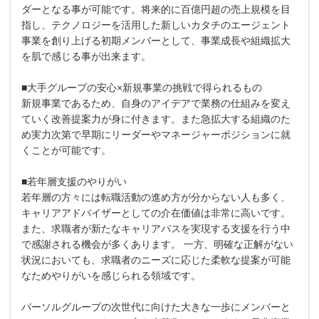
ダーとなる事が可能です。将来的に百億円超の売上規模を目
指し、テクノロジーを活用した新しいカタチのエージェント
事業を創り上げる初期メンバーとして、事業成長や組織拡大
を肌で感じる事が出来ます。
■大手グループの安心×新規事業の挑戦で得られるもの
新規事業であるため、自身のアイデアで業務の仕組みを変え
ていく改善提案力が身に付きます。また急拡大する組織のた
め実力次第で早期にリーダーやマネージャーポジションに就
くことが可能です。
■若年層支援のやりがい
若年層の方々には転職活動の進め方が分からない人も多く、
キャリアアドバイザーとしての介在価値は非常に高いです。
また、求職者が新たなキャリアパスを実現する支援を行う中
で感謝される機会が多くあります。 一方、明確な正解がない
状況においても、求職者のニーズに応じた柔軟な提案が可能
なためやりがいを感じられる領域です。
パーソルグループの次世代に向けた大きな一歩にメンバーと