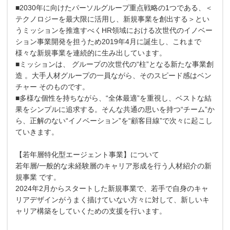
■2030年に向けたパーソルグループ重点戦略の1つである、＜
テクノロジーを最大限に活用し、新規事業を創出する＞とい
うミッションを推進すべくHR領域における次世代のイノベー
ション事業開発を担うため2019年4月に誕生し、これまで
様々な新規事業を連続的に生み出しています。
■ミッションは、 グループの次世代の“柱”となる新たな事業創
造 。大手人材グループの一員ながら、そのスピード感はベン
チャー そのものです。
■多様な個性を持ちながら、“全体最適”を重視し、ベストな結
果をシンプルに追求する。そんな共通の思いを持つ“チーム”か
ら、正解のない“イノベーション”を“顧客目線”で次々に起こし
ていきます。
【若年層特化型エージェント事業】について
若年層/一般的な未経験層のキャリア形成を行う人材紹介の新
規事業 です。
2024年2月からスタートした新規事業で、若手で自身のキャ
リアデザインがうまく描けていない方々に対して、新しいキ
ャリア構築をしていくための支援を行います。