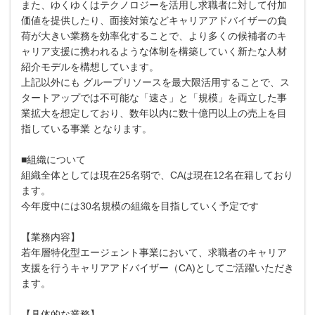
また、ゆくゆくはテクノロジーを活用し求職者に対して付加
価値を提供したり、面接対策などキャリアアドバイザーの負
荷が大きい業務を効率化することで、より多くの候補者のキ
ャリア支援に携われるような体制を構築していく新たな人材
紹介モデルを構想しています。
上記以外にも グループリソースを最大限活用することで、ス
タートアップでは不可能な「速さ」と「規模」を両立した事
業拡大を想定しており、数年以内に数十億円以上の売上を目
指している事業 となります。
■組織について
組織全体としては現在25名弱で、CAは現在12名在籍しており
ます。
今年度中には30名規模の組織を目指していく予定です
【業務内容】
若年層特化型エージェント事業において、求職者のキャリア
支援を行うキャリアアドバイザー（CA)としてご活躍いただき
ます。
【具体的な業務】