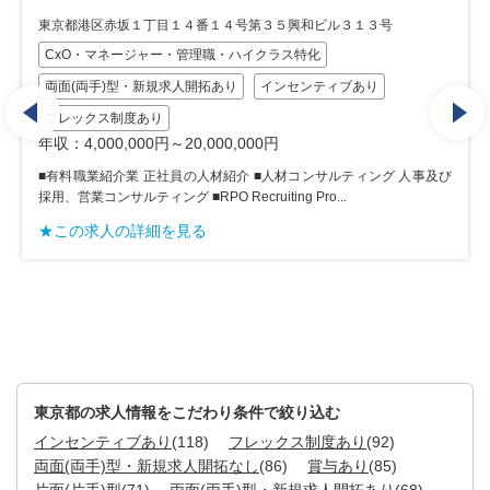
東京都港区海岸1丁目2-20 汐留ビルディング 3F
営業職特化
両面(両手)型・新規求人開拓あり
年収：4,000,000円～12,000,000円
（1）ハイクラス転職支援 年収800万以上の課長・部長・マネージャ
ー・CEO候補・工場長といったポジション特化した人材紹介サービ
ス。 （2）BtoB...
★この求人の詳細を見る
東京都の求人情報をこだわり条件で絞り込む
インセンティブあり
(118)
フレックス制度あり
(92)
両面(両手)型・新規求人開拓なし
(86)
賞与あり
(85)