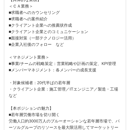
＜ＣＡ業務＞
■求職者へのカウンセリング
■求職者への案件紹介
■クライアント企業への推薦状作成
■クライアント企業とのコミュニケーション
■面接対策（一部テクノロジー活用）
■企業入社後のフォロー など
＜マネジメント業務＞
■事業/チームの戦略策定：営業戦略や計画の策定、KPI管理
■メンバーマネジメント：各メンバーの成長支援
・対象候補者：20代半ばの若年層
・クライアント企業：施工管理／ITエンジニア／製造・工場
など
【本ポジションの魅力】
■若年層労働市場を切り開く
労働人口約3000万人のブルーオーシャンな若年層市場で、パ
ーソルグループのリソースを最大限活用してマーケットリー