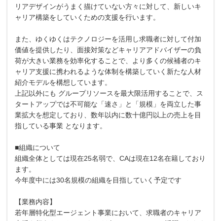
リアデザインがうまく描けていない方々に対して、新しいキ
ャリア構築をしていくための支援を行います。
また、ゆくゆくはテクノロジーを活用し求職者に対して付加
価値を提供したり、面接対策などキャリアアドバイザーの負
荷が大きい業務を効率化することで、より多くの候補者のキ
ャリア支援に携われるような体制を構築していく新たな人材
紹介モデルを構想しています。
上記以外にも グループリソースを最大限活用することで、ス
タートアップでは不可能な「速さ」と「規模」を両立した事
業拡大を想定しており、数年以内に数十億円以上の売上を目
指している事業 となります。
■組織について
組織全体としては現在25名弱で、CAは現在12名在籍しており
ます。
今年度中には30名規模の組織を目指していく予定です
【業務内容】
若年層特化型エージェント事業において、求職者のキャリア