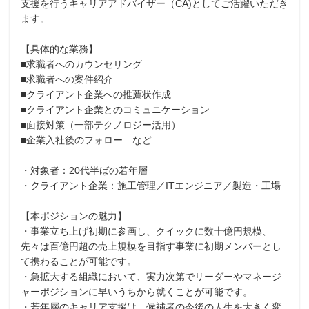
支援を行うキャリアアドバイザー（CA)としてご活躍いただき
ます。
【具体的な業務】
■求職者へのカウンセリング
■求職者への案件紹介
■クライアント企業への推薦状作成
■クライアント企業とのコミュニケーション
■面接対策（一部テクノロジー活用）
■企業入社後のフォロー など
・対象者：20代半ばの若年層
・クライアント企業：施工管理／ITエンジニア／製造・工場
【本ポジションの魅力】
・事業立ち上げ初期に参画し、クイックに数十億円規模、
先々は百億円超の売上規模を目指す事業に初期メンバーとし
て携わることが可能です。
・急拡大する組織において、実力次第でリーダーやマネージ
ャーポジションに早いうちから就くことが可能です。
・若年層のキャリア支援は、候補者の今後の人生を大きく変