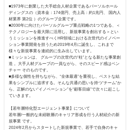
■1973年に創業した大手総合人材企業であるパーソルホール
ディングスの（資本金：174億円、売上高：約1兆円、 国内人
材業界 第2位 ）のグループ企業です。
■2030年に向けたパーソルグループ重点戦略の1つである、＜
テクノロジーを最大限に活用し、新規事業を創出する＞とい
うミッションを推進すべくHR領域における次世代のイノベー
ション事業開発を担うため2019年4月に誕生し、これまで
様々な新規事業を連続的に生み出しています。
■ミッションは、 グループの次世代の“柱”となる新たな事業創
造 。大手人材グループの一員ながら、そのスピード感はベン
チャー そのものです。
■多様な個性を持ちながら、“全体最適”を重視し、ベストな結
果をシンプルに追求する。そんな共通の思いを持つ“チーム”か
ら、正解のない“イノベーション”を“顧客目線”で次々に起こし
ていきます。
【若年層特化型エージェント事業】について
若年層/一般的な未経験層のキャリア形成を行う人材紹介の新
規事業 です。
2024年2月からスタートした新規事業で、若手で自身のキャ