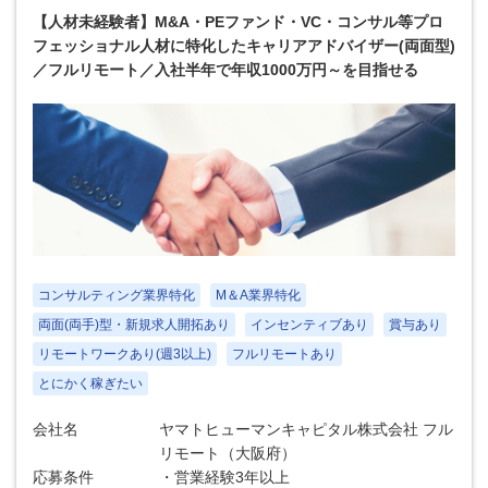
【人材未経験者】M&A・PEファンド・VC・コンサル等プロ
フェッショナル人材に特化したキャリアアドバイザー(両面型)
／フルリモート／入社半年で年収1000万円～を目指せる
コンサルティング業界特化
M＆A業界特化
両面(両手)型・新規求人開拓あり
インセンティブあり
賞与あり
リモートワークあり(週3以上)
フルリモートあり
とにかく稼ぎたい
会社名
ヤマトヒューマンキャピタル株式会社 フル
リモート（大阪府）
応募条件
・営業経験3年以上