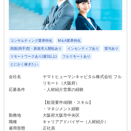
コンサルティング業界特化
M＆A業界特化
両面(両手)型・新規求人開拓あり
インセンティブあり
賞与あり
リモートワークあり(週3以上)
フルリモートあり
とにかく稼ぎたい
会社名
ヤマトヒューマンキャピタル株式会社 フル
リモート（大阪府）
応募条件
・人材紹介営業の経験
【歓迎要件/経験・スキル】
・マネジメント経験
勤務地
大阪府大阪市中央区
職種
キャリアアドバイザー（人材紹介）
雇用形態
正社員