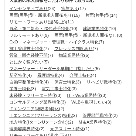
大阪府の求人情報をこだわり条件で絞り込む
インセンティブあり
(24)
賞与あり
(17)
両面(両手)型・新規求人開拓あり
(15)
片面(片手)型
(14)
リモートワークあり(週3以上)
(11)
既卒・第二新卒・20代若手特化
(10)
建設業界特化
(10)
フルリモートあり
(9)
両面(両手)型・新規求人開拓なし
(8)
CxO・マネージャー・管理職・ハイクラス特化
(7)
施工管理技士特化
(7)
フレックス制度あり
(7)
営業・販売経験不問
(7)
物流業界特化
(6)
とにかく稼ぎたい
(5)
マネージャー・リーダーを早期に目指したい
(5)
新卒特化
(4)
看護師特化
(4)
介護士特化
(4)
自動車整備士特化
(4)
保育士特化
(3)
リハビリ職特化
(3)
栄養士特化
(3)
電気工事士特化
(3)
未経験・フリーター特化
(3)
IT・Web業界特化
(3)
コンサルティング業界特化
(3)
WLBを重視したい
(3)
ITエンジニア(経験者)特化
(2)
ITエンジニア(フリーランス)特化
(2)
管理部門職特化
(2)
地方特化(IターンUターン含む)
(2)
M＆A業界特化
(2)
理美容業界特化
(2)
元アスリート特化
(1)
リモートワークあり(週2以下)
(1)