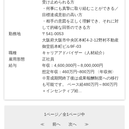
受け止められる方
・何事にも真摯に取り組むことができる／
目標達成意欲の高い方
・相手の意図を正しく理解でき、それに対
して的確な回答のできる方
勤務地
〒541-0053
大阪府大阪市中央区本町4‐2‐12野村不動産
御堂筋本町ビル9F‐03
職種
キャリアアドバイザー（人材紹介）
雇用形態
正社員
給与
年収：4,600,000円～8,000,000円
想定年収：460万円~800万円 〈年収例〉
※育成期間終了後は成果報酬制度への移行
も可能です。 ベース給480万円～800万円
＋インセンティブ給...
1ページ／全1ページ中
≪
前へ
次へ
≫