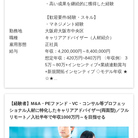
・高い成果を継続的に獲得した経験
【歓迎要件/経験・スキル】
・マネジメント経験
勤務地
大阪府大阪市中央区
職種
キャリアアドバイザー（人材紹介）
雇用形態
正社員
給与
年収：4,200,000円～8,400,000円
想定年収：420万円~840万円 〈年収例〉 3
5万～80万+インセンティブ+業績連動賞与
+新規開拓インセンティブ ◇モデル年収 ★
☆★...
【経験者】M&A・PEファンド・VC・コンサル等プロフェッ
ショナル人材に特化したキャリアアドバイザー(両面型)／フル
リモート／入社半年で年収1000万円～を目指せる