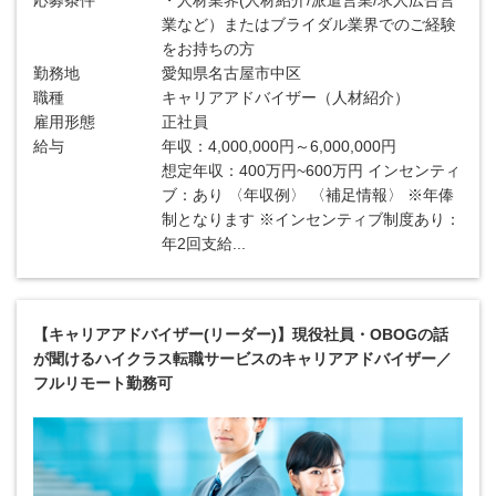
応募条件
・人材業界(人材紹介/派遣営業/求人広告営
業など）またはブライダル業界でのご経験
をお持ちの方
勤務地
愛知県名古屋市中区
職種
キャリアアドバイザー（人材紹介）
雇用形態
正社員
給与
年収：4,000,000円～6,000,000円
想定年収：400万円~600万円 インセンティ
ブ：あり 〈年収例〉 〈補足情報〉 ※年俸
制となります ※インセンティブ制度あり：
年2回支給...
【キャリアアドバイザー(リーダー)】現役社員・OBOGの話
が聞けるハイクラス転職サービスのキャリアアドバイザー／
フルリモート勤務可