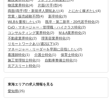
物流業界特化
(4)
片面(片手)型
(4)
両面(両手)型・新規求人開拓あり
(4)
とにかく稼ぎたい
(4)
営業・販売経験不問
(4)
新卒特化
(3)
WLBを重視したい
(3)
既卒・第二新卒・20代若手特化
(2)
CxO・マネージャー・管理職・ハイクラス特化
(2)
コンサルティング業界特化
(2)
M＆A業界特化
(2)
不動産業界特化
(2)
理美容業界特化
(2)
リモートワークあり(週2以下)
(2)
マネージャー・リーダーを早期に目指したい
(2)
看護師特化
(1)
介護士特化
(1)
保育士特化
(1)
施工管理技士特化
(1)
自動車整備士特化
(1)
元アスリート特化
(1)
東海エリアの求人情報を見る
愛知県
(25)