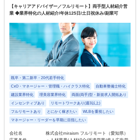
【キャリアアドバイザー／フルリモート】両手型人材紹介営
業 ◆業界特化の人材紹介/年休125日/土日祝休み/副業可
既卒・第二新卒・20代若手特化
CxO・マネージャー・管理職・ハイクラス特化
自動車整備士特化
建設業界特化
理美容業界特化
両面(両手)型・新規求人開拓あり
インセンティブあり
リモートワークあり(週3以上)
フルリモートあり
とにかく稼ぎたい
WLBを重視したい
マネージャー・リーダーを早期に目指したい
会社名
株式会社miraism フルリモート（愛知県）