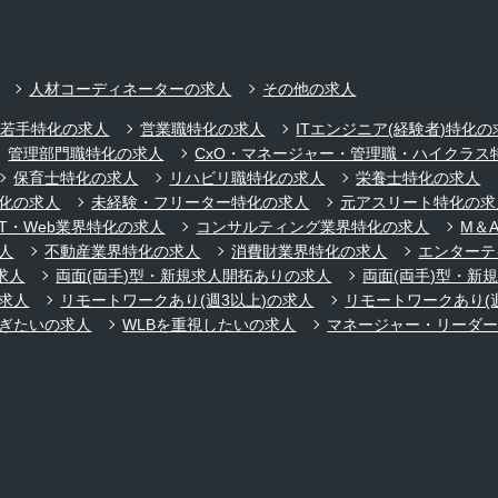
人材コーディネーターの求人
その他の求人
代若手特化の求人
営業職特化の求人
ITエンジニア(経験者)特化の
管理部門職特化の求人
CxO・マネージャー・管理職・ハイクラス
保育士特化の求人
リハビリ職特化の求人
栄養士特化の求人
化の求人
未経験・フリーター特化の求人
元アスリート特化の求
IT・Web業界特化の求人
コンサルティング業界特化の求人
M＆
人
不動産業界特化の求人
消費財業界特化の求人
エンターテ
求人
両面(両手)型・新規求人開拓ありの求人
両面(両手)型・新
求人
リモートワークあり(週3以上)の求人
リモートワークあり(
ぎたいの求人
WLBを重視したいの求人
マネージャー・リーダ