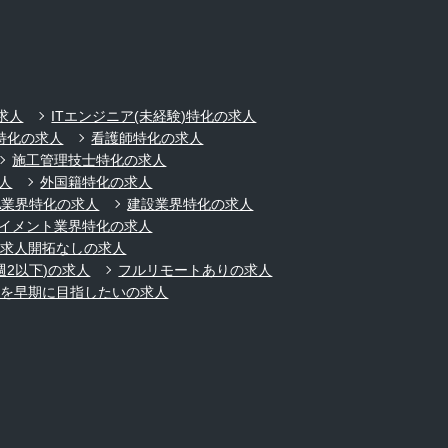
求人
ITエンジニア(未経験)特化の求人
特化の求人
看護師特化の求人
施工管理技士特化の求人
人
外国籍特化の求人
A業界特化の求人
建設業界特化の求人
イメント業界特化の求人
規求人開拓なしの求人
週2以下)の求人
フルリモートありの求人
ーを早期に目指したいの求人