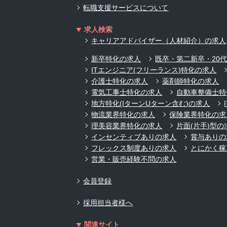
転職支援サービスについて
求人検索
キャリアアドバイザー（人材紹介）の求人
新卒特化の求人
既卒・第二新卒・20
ITエンジニア(フリーランス)特化の求人
介護士特化の求人
薬剤師特化の求人
電気工事士特化の求人
自動車整備士特
地方特化(IターンUターン含む)の求人
物流業界特化の求人
保険業界特化の求
理美容業界特化の求人
片面(片手)型の
インセンティブありの求人
賞与ありの
フレックス制度ありの求人
とにかく稼
営業・販売経験不問の求人
会員登録
採用担当者様へ
関連サイト