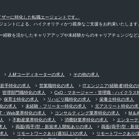
バイザーに特化した転職エージェントです。
ジェントによる、ハイクオリティかつ親身なご支援をお約束いたします
ー経験を活かしたキャリアアップや未経験からのキャリアチェンジなど
人材コーディネーターの求人
その他の求人
代若手特化の求人
営業職特化の求人
ITエンジニア(経験者)特化の
管理部門職特化の求人
CxO・マネージャー・管理職・ハイクラス
保育士特化の求人
リハビリ職特化の求人
栄養士特化の求人
化の求人
未経験・フリーター特化の求人
元アスリート特化の求
IT・Web業界特化の求人
コンサルティング業界特化の求人
M＆
人
不動産業界特化の求人
消費財業界特化の求人
エンターテ
求人
両面(両手)型・新規求人開拓ありの求人
両面(両手)型・新
求人
リモートワークあり(週3以上)の求人
リモートワークあり(