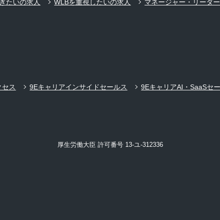
ぎたいの求人
WLBを重視したいの求人
マネージャー・リーダ
クセス
9Eキャリアインサイドセールス
9EキャリアAI・SaaSセ
厚生労働大臣 許可番号 13-ユ-312336