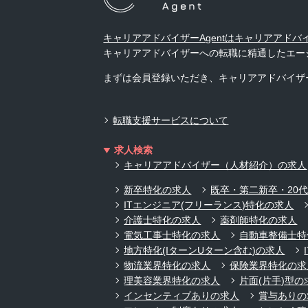
キャリアアドバイザーAgentはキャリアアド
キャリアアドバイザーへの転職に精通したエー
まずは会員登録いただき、キャリアアドバイザ
転職支援サービスについて
求人検索
キャリアアドバイザー（人材紹介）の求人
新卒特化の求人
既卒・第二新卒・20
ITエンジニア(フリーランス)特化の求人
介護士特化の求人
薬剤師特化の求人
電気工事士特化の求人
自動車整備士特
地方特化(IターンUターン含む)の求人
物流業界特化の求人
保険業界特化の求
理美容業界特化の求人
片面(片手)型の
インセンティブありの求人
賞与ありの