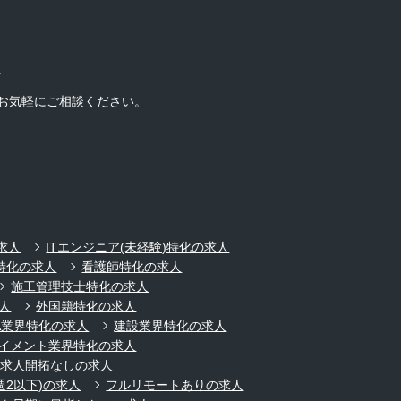
。
お気軽にご相談ください。
求人
ITエンジニア(未経験)特化の求人
特化の求人
看護師特化の求人
施工管理技士特化の求人
人
外国籍特化の求人
A業界特化の求人
建設業界特化の求人
イメント業界特化の求人
規求人開拓なしの求人
週2以下)の求人
フルリモートありの求人