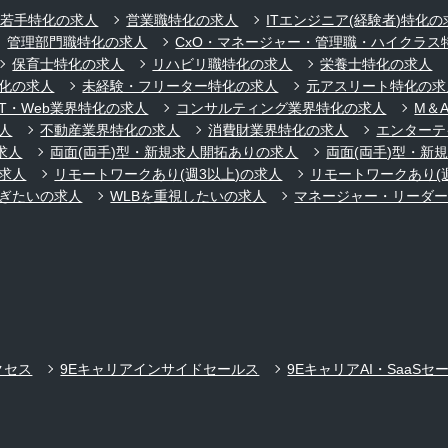
代若手特化の求人
営業職特化の求人
ITエンジニア(経験者)特化の
管理部門職特化の求人
CxO・マネージャー・管理職・ハイクラス
保育士特化の求人
リハビリ職特化の求人
栄養士特化の求人
化の求人
未経験・フリーター特化の求人
元アスリート特化の求
IT・Web業界特化の求人
コンサルティング業界特化の求人
M＆
人
不動産業界特化の求人
消費財業界特化の求人
エンターテ
求人
両面(両手)型・新規求人開拓ありの求人
両面(両手)型・新
求人
リモートワークあり(週3以上)の求人
リモートワークあり(
ぎたいの求人
WLBを重視したいの求人
マネージャー・リーダ
クセス
9Eキャリアインサイドセールス
9EキャリアAI・SaaSセ