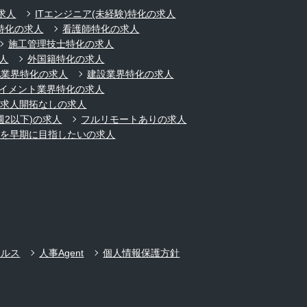
求人
ITエンジニア(未経験)特化の求人
特化の求人
看護師特化の求人
施工管理技士特化の求人
人
外国籍特化の求人
A業界特化の求人
建設業界特化の求人
イメント業界特化の求人
規求人開拓なしの求人
週2以下)の求人
フルリモートありの求人
ーを早期に目指したいの求人
ールス
人事Agent
個人情報保護方針