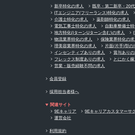
新卒特化の求人
既卒・第二新卒・20
ITエンジニア(フリーランス)特化の求人
介護士特化の求人
薬剤師特化の求人
電気工事士特化の求人
自動車整備士特
地方特化(IターンUターン含む)の求人
物流業界特化の求人
保険業界特化の求
理美容業界特化の求人
片面(片手)型の
インセンティブありの求人
賞与ありの
フレックス制度ありの求人
とにかく稼
営業・販売経験不問の求人
会員登録
採用担当者様へ
関連サイト
9Eキャリア
9Eキャリアカスタマーサ
運営会社
利用規約