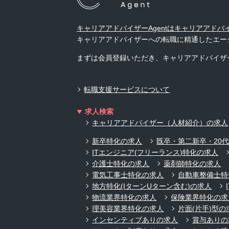
キャリアアドバイザーAgentはキャリアアド
キャリアアドバイザーへの転職に精通したエー
まずは会員登録いただき、キャリアアドバイザ
転職支援サービスについて
求人検索
キャリアアドバイザー（人材紹介）の求人
新卒特化の求人
既卒・第二新卒・20
ITエンジニア(フリーランス)特化の求人
介護士特化の求人
薬剤師特化の求人
電気工事士特化の求人
自動車整備士特
地方特化(IターンUターン含む)の求人
物流業界特化の求人
保険業界特化の求
理美容業界特化の求人
片面(片手)型の
インセンティブありの求人
賞与ありの