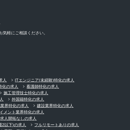
。
お気軽にご相談ください。
求人
ITエンジニア(未経験)特化の求人
特化の求人
看護師特化の求人
施工管理技士特化の求人
人
外国籍特化の求人
A業界特化の求人
建設業界特化の求人
イメント業界特化の求人
規求人開拓なしの求人
週2以下)の求人
フルリモートありの求人