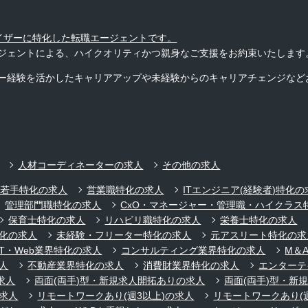
バイザーに特化した転職エージェントです。
ジェントによる、ハイクオリティかつ親身なご支援をお約束いたします
ー経験を活かしたキャリアアップや未経験からのキャリアチェンジなど
人材コーディネーターの求人
その他の求人
代若手特化の求人
営業職特化の求人
ITエンジニア(経験者)特化の
管理部門職特化の求人
CxO・マネージャー・管理職・ハイクラス
保育士特化の求人
リハビリ職特化の求人
栄養士特化の求人
化の求人
未経験・フリーター特化の求人
元アスリート特化の求
IT・Web業界特化の求人
コンサルティング業界特化の求人
M＆
人
不動産業界特化の求人
消費財業界特化の求人
エンターテ
求人
両面(両手)型・新規求人開拓ありの求人
両面(両手)型・新
求人
リモートワークあり(週3以上)の求人
リモートワークあり(