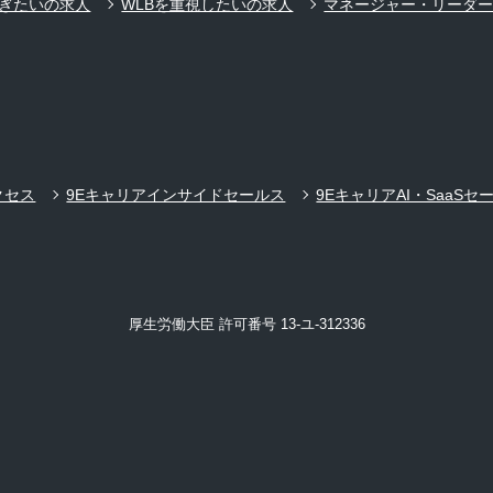
ぎたいの求人
WLBを重視したいの求人
マネージャー・リーダ
クセス
9Eキャリアインサイドセールス
9EキャリアAI・SaaSセ
厚生労働大臣 許可番号 13-ユ-312336